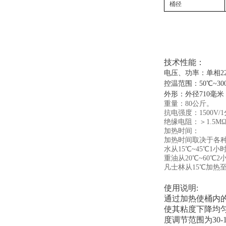
桶径
技术性能：
电压、功率：单相220
控温范围：50℃~30
外形：外径710毫米
重量：80公斤。
抗电强度：1500V/
绝缘电阻：＞1.5Μ
加热时间：
加热时间取决于各
水从15℃~45℃1小
重油从20℃~60℃2
凡士林从15℃加热至
使用说明:
通过加热使桶内
使其粘度下降均
度调节范围为30