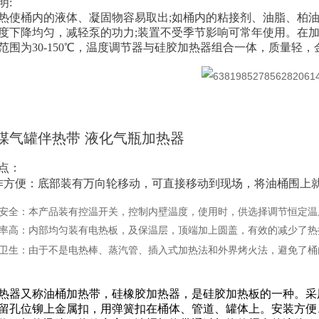
明:
热使桶内的液体、凝固物容易取出;如桶内的粘接剂、油脂、柏
度下降均匀，减轻泵的功力;装置不受季节影响可常年使用。在加
范围为30-150℃，温度调节器与硅胶加热器组合一体，质量轻
0L煤气罐伴热带 液化气瓶加热器
点：
作方便：底部装有万向轮移动，可直接移动到现场，将油桶围上
用安全：本产品装有控温开关，控制内壁温度，使用时，供选择调节恒定温
效率高：内部均匀装有电热板，及保温层，顶端加上圆盖，有效的减少了热
洁卫生：由于不是电热棒、蒸汽管、插入式加热法和外界烤火法，避免了桶
热器又称油桶加热带，硅橡胶加热器，是硅胶加热板的一种。采
留孔位铆上金属扣，用弹簧扣在桶体、管道、罐体上。安装方便