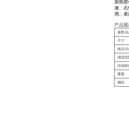
加热部
漆、石
用。表
产品规
参数/
尺寸
电压/
调温范
控温精
重量
桶径