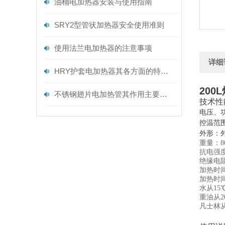
油桶电加热器安装与使用指南
SRY2型管状加热器安全使用准则
使用法兰电加热器的注意事项
详细
HRY护套电加热器其各方面的特点如下
20
不锈钢翅片电加热管其作用主要有以下几个方面
技术性
电压、功
控温范围
外形：外
重量：8
抗电强度
绝缘电阻
加热时
加热时
水从15
重油从2
凡士林从