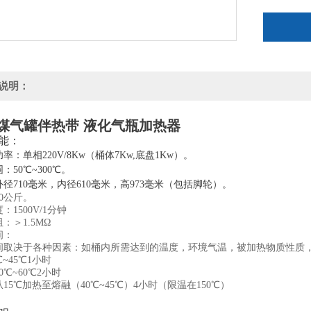
说明：
0L煤气罐伴热带 液化气瓶加热器
能：
率：单相220V/8Kw（桶体7Kw,底盘1Kw）。
：50℃~300℃。
径710毫米，内径610毫米，高973毫米（包括脚轮）。
0公斤。
：1500V/1分钟
：＞1.5ΜΩ
间：
间取决于各种因素：如桶内所需达到的温度，环境气温，被加热物质性质
℃~45℃1小时
0℃~60℃2小时
15℃加热至熔融（40℃~45℃）4小时（限温在150℃）