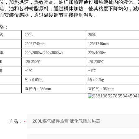
位，加热迅速，热效率高。油桶加热带通过加热使桶内的液体、
蜡、油和各种树脂原料，通过桶体加热，使其粘度下降均匀，减
面安装传感器，通过温度调节直接控制温度。
格：
品名
200L
200L
250*1740mm
125*1740mm
功率
220v2000w(220v3000w)
220v1000w
围
-20-250℃
-20-250℃
度
±1℃
±1℃
约：0.65kg
约：0.5kg
直径约：580mm
直径约：580mm
产品：