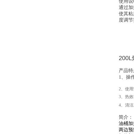
使用说
通过加
使其粘
度调节
20
产品特
1、操
2、使
3、热
4、清
简介：
油桶加
两边预