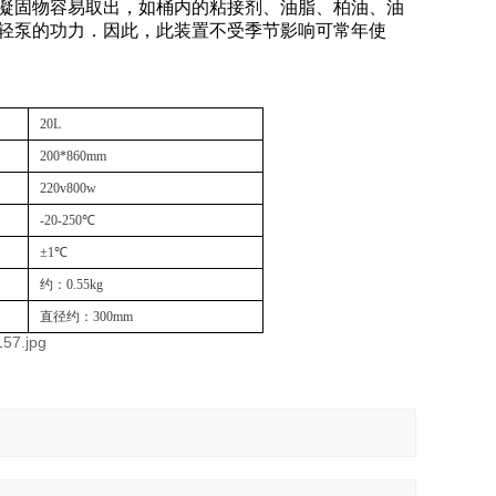
凝固物容易取出，如桶内的粘接剂、油脂、柏油、油
轻泵的功力．因此，此装置不受季节影响可常年使
20L
200*860mm
220v800w
-20-250℃
±1℃
约：0.55kg
直径约：300mm