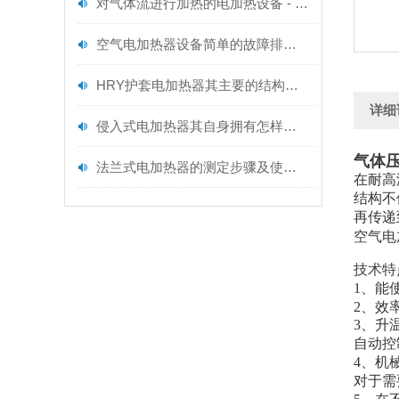
对气体流进行加热的电加热设备 - 空气型电加热器维护规范
空气电加热器设备简单的故障排除方法
HRY护套电加热器其主要的结构如下
详细
侵入式电加热器其自身拥有怎样的特点呢？
气体
法兰式电加热器的测定步骤及使用注意事项如下
在耐高
结构不
再传递
空气电
技术特
1、能
2、效
3、升
自动控
4、机
对于需