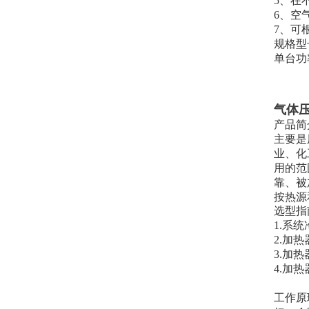
5、在
6、空
7、可
规格型
单台功
气体
产品简
主要是
业、化
用的范
靠、被
按热源
选型指
1.系
2.加
3.加
4.加
工作原