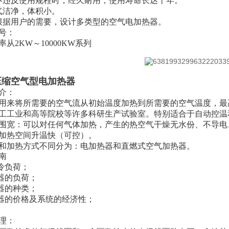
不违反使用规程时，经久耐用，使用寿命长达十年。
气洁净，体积小。
根据用户的需要，设计多类型的空气电加热器。
号：
率从2KW～10000KW系列
压缩空气型电加热器
介：
用来将所需要的空气流从初始温度加热到所需要的空气温度，最高
工工业和高等院校等许多科研生产试验室。特别适合于自动控温
围宽：可以对任何气体加热，产生的热空气干燥无水份、不导电
加热空间升温快（可控）。
和加热方式不同分为：电加热器和直燃式空气加热器。
南
统冷负荷；
热器的负荷；
热器的种类；
热器的价格及系统的经济性；
理：