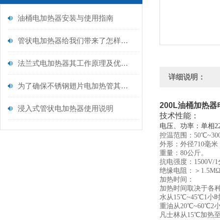
油桶电加热器安装与使用指南
管状电加热器给我们带来了怎样的优势呢？
法兰式电加热器其工作原理及优点分别如下
详细说明：
为了确保不锈钢翅片电加热管其长期稳定的运行，少不了以下操作事项！
200L油桶加热
浸入式管状电加热器使用说明
技术性能：
电压、功率：单相220
控温范围：50℃~30
外形：外径710毫米
重量：80公斤。
抗电强度：1500V/
绝缘电阻：＞1.5Μ
加热时间：
加热时间取决于各
水从15℃~45℃1小
重油从20℃~60℃2
凡士林从15℃加热至