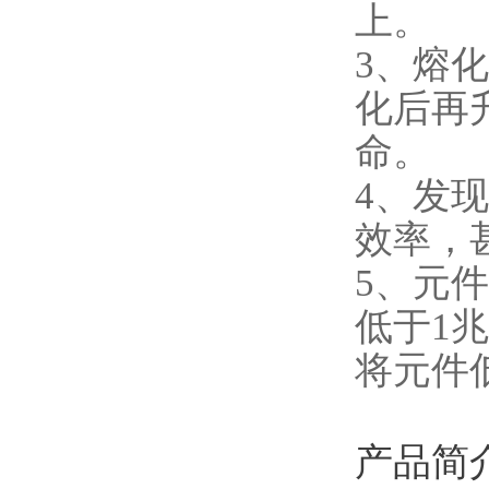
上。
3、熔
化后再
命。
4、发
效率，
5、元
低于1
将元件
产品简