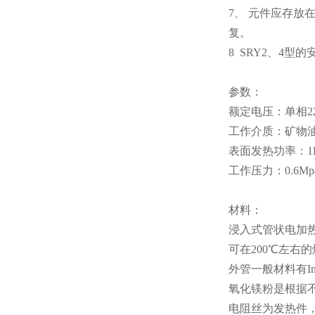
7、 元件应存放
复。
8 SRY2、4型的
参数：
额定电压：单相22
工作介质：矿物
表面发热功率：1KW
工作压力：0.6Mp
材料：
浸入式管状电加
可在200℃左
外管一般材料有In8
氧化镁粉是根据
电阻丝为发热件，材料