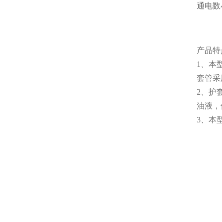
通电数
产品特
1、本
套管采
2、护
油液，
3、本型