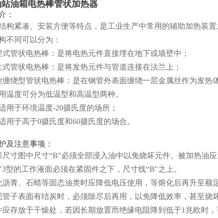
油站油箱电热棒管状加热器
介：
结构紧凑、安装方便等特点，是工业生产中常用的辅助加热装置
构不同可以分为：
埋式管状电热棒：是将电热元件直接埋在地下或墙壁中；
兰式管状电热棒：是将发热元件与管道连接在法兰上；
旋缠绕型管状电热棒：是在钢管外表面缠绕一层金属丝作为发热
用温度可分为低温型和高温型两种。
适用于环境温度-20摄氏度的场所；
适用于高于0摄氏度和60摄氏度的场合。
护及注意事项：
形尺寸图中尺寸“B"必须全部浸入油中以免烧坏元件。被加热油
RY3型的工作液面必须在紧固件之下，尺寸线“B"之上。
化沥青、石蜡等固态油类时应降低电压使用，等熔化后再升至额
现管子表面有结炭时，必须除尽后再用，以免降低效率，甚至烧
件应存放于干燥处，若因长期放置而绝缘电阻降到低于1兆欧时，