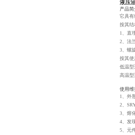
液压
产品简
它具有
按其结
1、直
2、法
3、螺
按其使
低温型
高温型
使用维
1、外
2、S
3、熔
4、发
5、元