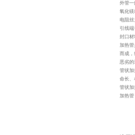
外管一般
氧化镁
电阻丝为
引线端
封口材
加热管
而成，
恶劣的
管状加
命长、
管状加
加热管