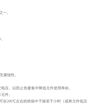
之一。
体。
应无腐蚀性。
定电压。以防止热量集中降低元件使用寿命。
坏元件。
可在200℃左右的烘箱中干燥若干小时（或将元件低压