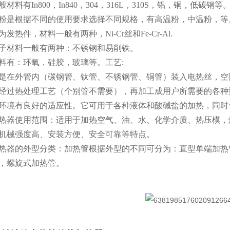
材料有In800，In840，304，316L，310S，铝，铜，低碳钢等
粉是根据不同的使用要求选择不同规格，有高温粉，中温粉，等
发热件，材料一般有两种，Ni-Cr丝和Fe-Cr-Al.
子材料一般有两种：不锈钢和易削铁。
料有：环氧，硅胶，玻璃等。
工艺:
是在外管内（碳钢管、钛管、不锈钢管、铜管）装入电热丝，空
经过热处理工艺（个别管不需要），再加工成用户所需要的各种
环境有良好的适应性。它可用于各种液体和酸碱盐的加热，同时
热器使用范围：适用于加热空气、油、水、化学介质、热压模，
机械强度高、安装方便、安全可靠等特点。
热器的外型分类：加热管根据外型的不同可分为：直型单端加热
，螺旋式加热管。