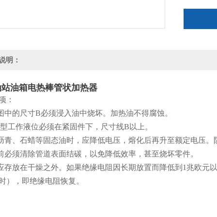
说明：
油站油箱电热棒管状加热器
项：
寸图中的尺寸B必须浸入油中烧坏。加热油不得腐蚀。
RY3型工作液位必须在紧固件下，尺寸线B以上。
化沥青、石蜡等固态油时，应降低电压，熔化后再升至额定电压。
用前必须清除管道表面结碳，以免降低效率，甚至烧坏零件。
件应存放在干燥之外。如果绝缘电阻因长期放置而降低到1兆欧元以
时），即绝缘电阻恢复。