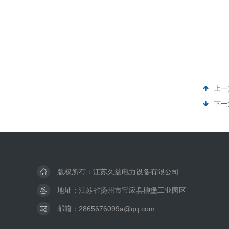
上一
下一
版权所有：江苏久益电力设备有限公司
地址：江苏省扬州市宝应县柳堡工业园区
邮箱：2865676099a@qq.com