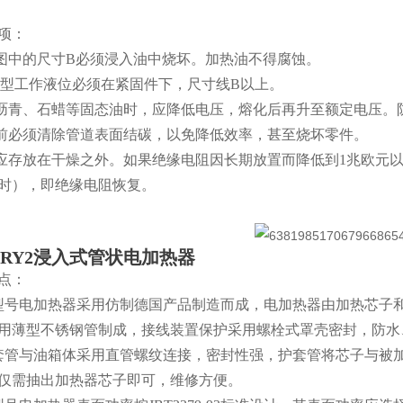
项：
寸图中的尺寸B必须浸入油中烧坏。加热油不得腐蚀。
RY3型工作液位必须在紧固件下，尺寸线B以上。
化沥青、石蜡等固态油时，应降低电压，熔化后再升至额定电压。
用前必须清除管道表面结碳，以免降低效率，甚至烧坏零件。
件应存放在干燥之外。如果绝缘电阻因长期放置而降低到1兆欧元以
时），即绝缘电阻恢复。
SRY2浸入式管状电加热器
点：
型号电加热器采用仿制德国产品制造而成，电加热器由加热芯子
用薄型不锈钢管制成，接线装置保护采用螺栓式罩壳密封，防水
套管与油箱体采用直管螺纹连接，密封性强，护套管将芯子与被
仅需抽出加热器芯子即可，维修方便。