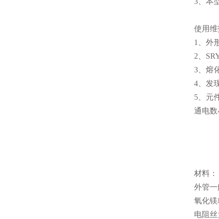
3、本型
使用维
1、外
2、S
3、熔
4、发
5、元
通电数
材料：
外管一般
氧化镁
电阻丝为