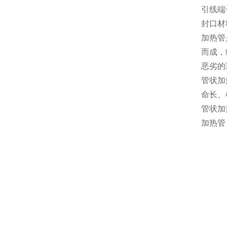
引线端
封口材
加热管
而成，
恶劣的
管状加
命长、
管状加
加热管