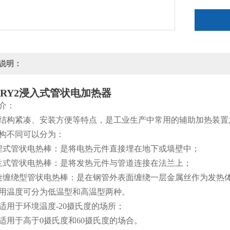
说明：
SRY2浸入式管状电加热器
介：
结构紧凑、安装方便等特点，是工业生产中常用的辅助加热装置
构不同可以分为：
埋式管状电热棒：是将电热元件直接埋在地下或墙壁中；
兰式管状电热棒：是将发热元件与管道连接在法兰上；
旋缠绕型管状电热棒：是在钢管外表面缠绕一层金属丝作为发热
用温度可分为低温型和高温型两种。
适用于环境温度-20摄氏度的场所；
适用于高于0摄氏度和60摄氏度的场合。