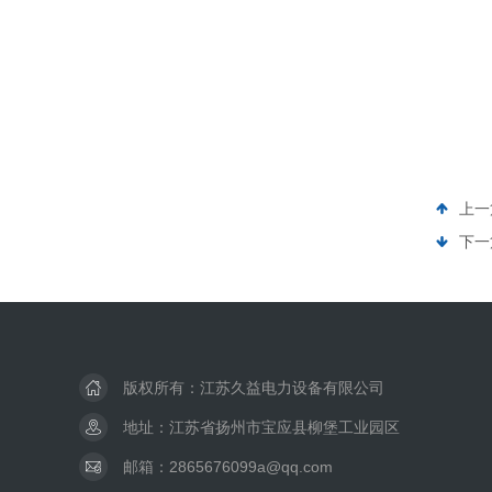
上一
下一
版权所有：江苏久益电力设备有限公司
地址：江苏省扬州市宝应县柳堡工业园区
邮箱：2865676099a@qq.com