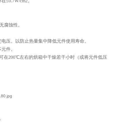
0.7W/cm2。
应无腐蚀性。
定电压。以防止热量集中降低元件使用寿命。
坏元件。
可在200℃左右的烘箱中干燥若干小时（或将元件低压
。
。