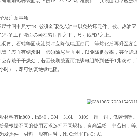
号电加热器表面功率按JBT2379-93标准设计，其表面功率应选择在≤
护及注意事项
形尺寸图中尺寸“B"必须全部浸入油中以免烧坏元件。被加热油
RY3型的工作液面必须在紧固件之下，尺寸线“B"之上。
化沥青、石蜡等固态油类时应降低电压使用，等熔化后再升至额
现管子表面有结炭时，必须除尽后再用，以免降低效率，甚至烧
件应存放于干燥处，若因长期放置而绝缘电阻降到低于1兆欧时，
小时），即可恢复绝缘电阻。
材料有In800，In840，304，316L，310S，铝，铜，低碳钢等
粉是根据不同的使用要求选择不同规格，有高温粉，中温粉，等
发热件，材料一般有两种，Ni-Cr丝和Fe-Cr-Al.