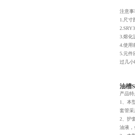
注意事
1.尺
2.S
3.熔
4.使
5.元
过几小
油槽
产品特
1、本
套管采
2、护
油液，