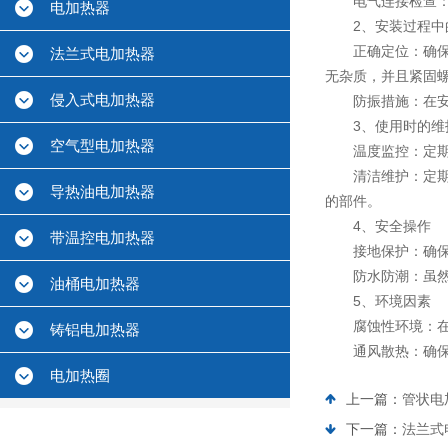
电气连接检查：确
电加热器
2、安装过程中
正确定位：确保加
法兰式电加热器
无杂质，并且紧固
侵入式电加热器
防振措施：在安装
3、使用时的维
空气型电加热器
温度监控：定期检
清洁维护：定期清
导热油电加热器
的部件。
4、安全操作
带温控电加热器
接地保护：确保加
防水防潮：虽然法
油桶电加热器
5、环境因素
腐蚀性环境：在含
铸铝电加热器
通风散热：确保加
电加热圈
上一篇：
管状电
下一篇：
法兰式