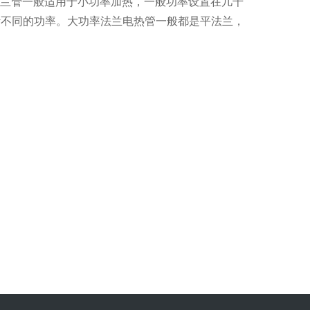
纹法兰管一般适用于小功率加热，一般功率设置在几千
兰设计不同的功率。大功率法兰电热管一般都是平法兰，