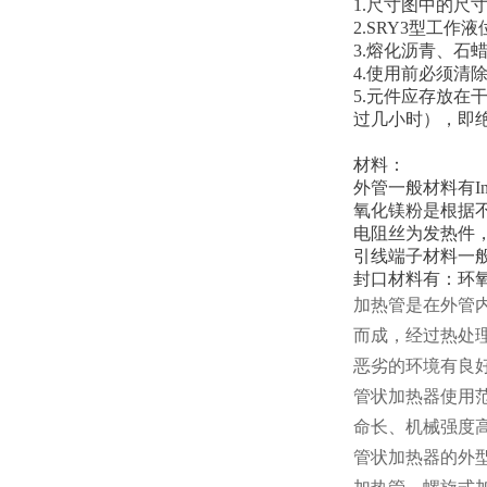
1.尺寸图中的尺
2.SRY3型工
3.熔化沥青、
4.使用前必须清
5.元件应存放在
过几小时），即
材料：
外管一般材料有In8
氧化镁粉是根据
电阻丝为发热件，材料
引线端子材料一
封口材料有：环
加热管是在外管
而成，经过热处
恶劣的环境有良
管状加热器使用
命长、机械强度
管状加热器的外