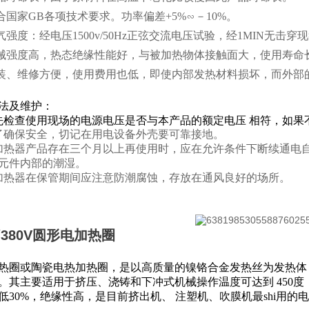
符合国家GB各项技术要求。功率偏差+5%∽－10%。
电气强度：经电压1500v/50Hz正弦交流电压试验，经1MIN无击穿
机械强度高，热态绝缘性能好，与被加热物体接触面大，使用寿
安装、维修方便，使用费用也低，即使内部发热材料损坏，而外部
法及维护：
先检查使用现场的电源电压是否与本产品的额定电压 相符，如果
了确保安全，切记在用电设备外壳要可靠接地。
加热器产品存在三个月以上再使用时，应在允许条件下断续通电
元件内部的潮湿。
加热器在保管期间应注意防潮腐蚀，存放在通风良好的场所。
V/380V圆形电加热圈
热圈或陶瓷电热加热圈，是以高质量的镍铬合金发热丝为发热体
。
其主要适用于挤压、浇铸和下冲式机械操作温度可达到 450度，最
低30%，绝缘性高，是目前挤出机、 注塑机、吹膜机最shi用的