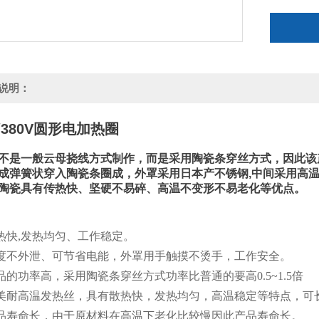
说明：
V/380V圆形电加热圈
不是一般云母挠线方式制作，而是采用陶瓷条穿丝方式，因此该产品
成弹簧状穿入陶瓷条圈成，外罩采用日本产不锈钢,中间采用高
陶瓷具有传热快、坚硬不易碎、高温不变形不易老化等
优点。
传热快,发热均匀、工作稳定。
温度不外泄、可节省电能，外罩用手触摸不烫手，工作安全。
产品的功率高，采用陶瓷条穿丝方式功率比普通的要高0.5~1.5倍
欧美耐高温发热丝，具有散热快，发热均匀，高温稳定等特点，可长时
产品寿命长，由于原材料在高温下老化比较慢因此产品寿命长。