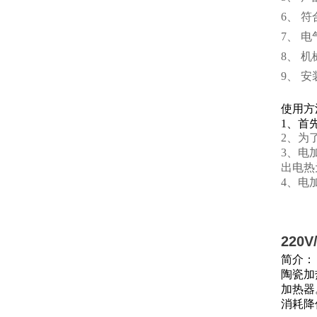
6、 
7、 
8、 
9、 
使用方
1、首
2、为
3、电
出电热
4、电
220
简介：
陶瓷加
加热器
消耗降