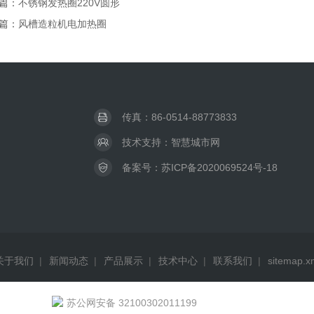
篇：
不锈钢发热圈220V圆形
篇：
风槽造粒机电加热圈
传真：86-0514-88773833
技术支持：
智慧城市网
备案号：
苏ICP备2020069524号-18
关于我们
|
新闻动态
|
产品展示
|
技术中心
|
联系我们
|
sitemap.x
苏公网安备 32100302011199