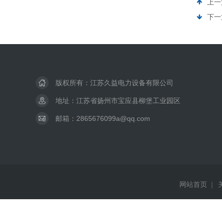
上一
下一
版权所有：江苏久益电力设备有限公司
地址：江苏省扬州市宝应县柳堡工业园区
邮箱：2865676099a@qq.com
网站首页
|