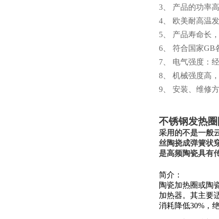
3、 产品的功率高
4、 欧美耐高温
5、 产品寿命长
6、 符合国家GB
7、 电气强度：经
8、 机械强度
9、 安装、维
不锈钢发热圈
采用的不是一般云
丝陶挠成弹簧状
是高频陶瓷具有
简介：
陶瓷加热圈或陶
加热器。
其主要适
消耗降低30%，