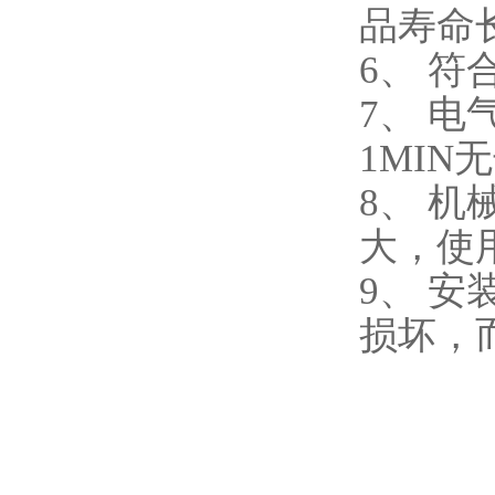
品寿命
6、 符
7、 电
1MIN
8、 
大，使
9、 
损坏，