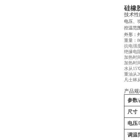
硅橡
技术性
电压、功
控温范围
外形：外
重量：8
抗电强度
绝缘电阻
加热时
加热时
水从15
重油从2
凡士林从
产品规
参数
尺寸
电压
调温