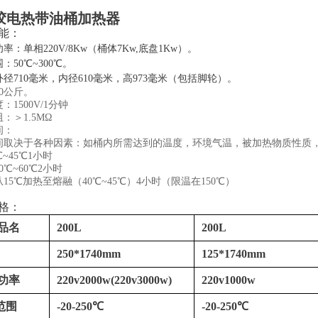
胶电热带油桶加热器
能：
率：单相220V/8Kw（桶体7Kw,底盘1Kw）。
：50℃~300℃。
径710毫米，内径610毫米，高973毫米（包括脚轮）。
0公斤。
：1500V/1分钟
：＞1.5ΜΩ
间：
间取决于各种因素：如桶内所需达到的温度，环境气温，被加热物质性质
℃~45℃1小时
0℃~60℃2小时
15℃加热至熔融（40℃~45℃）4小时（限温在150℃）
格：
/品名
200L
200L
250*1740mm
125*1740mm
/功率
220v2000w(220v3000w)
220v1000w
范围
-20-250℃
-20-250℃