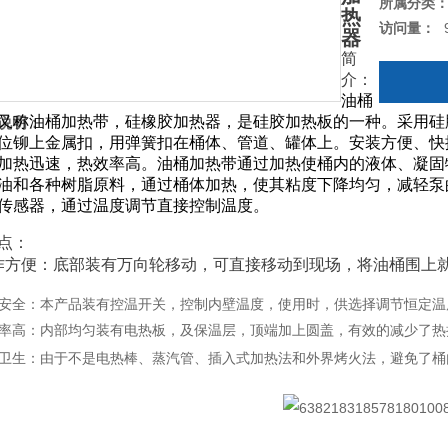
所属分类
热
访问量：
器
简
介：
油桶
又称油桶加热带，硅橡胶加热器，是硅胶加热板的一种。采用硅
说明：
位铆上金属扣，用弹簧扣在桶体、管道、罐体上。安装方便、快
加热迅速，热效率高。油桶加热带通过加热使桶内的液体、凝固
油和各种树脂原料，通过桶体加热，使其粘度下降均匀，减轻泵
传感器，通过温度调节直接控制温度。
点：
作方便：底部装有万向轮移动，可直接移动到现场，将油桶围上
用安全：本产品装有控温开关，控制内壁温度，使用时，供选择调节恒定温
效率高：内部均匀装有电热板，及保温层，顶端加上圆盖，有效的减少了热
洁卫生：由于不是电热棒、蒸汽管、插入式加热法和外界烤火法，避免了桶