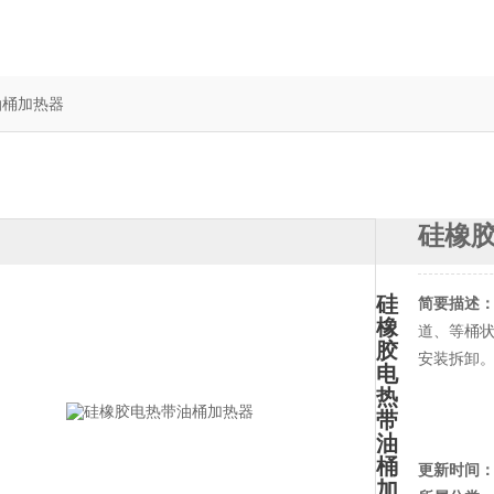
油桶加热器
硅橡
硅
简要描述
橡
道、等桶
胶
安装拆卸
电
热
带
油
桶
更新时间
加