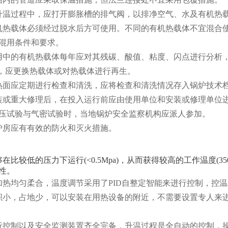
升温过程中，应打开膨胀槽的排气阀，以排净空气、水及有机热
机热载体必须经过脱水后方可使用。不同的有机热载体不宜混合
混用条件和要求。
用中的有机热载体每年应对其残碳、酸值、粘度、闪点进行分析
时，应更换热载体或对热载体进行再生。
热面应定期进行检查和清洗，应将检查和清洗情况存入锅炉技术
装或重大修理后，在投入运行前应由使用单位和安装或修理单位进
压试验与气密试验时，当地锅炉安全监察机构应派人参加。
炉房应有有效的防火和灭火措施。
够在比较低的压力下运行(<0.5Mpa)，从而获得较高的工作温度
性。
加热均匀柔合，温度调节采用了PID自整定智能来进行控制，控温
积小，占地少，可以安装在用热设备的附近，不需要设置专人来
行控制以及安全监测装置齐全完备，升温过程是全自动的控制，