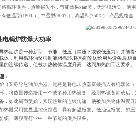
闭路循环供热，热量损失小，节能效果xian著，无环境污染，使
备有低温型(180℃)，中温型(300℃)，高温型(350℃)，产品规
油电锅炉防爆大功率
导热油炉是一种新型、节能，低压（常压下或较低压力）并能提
载体，利用循环油泵强制液相循环.将热能输送给用热设备后.继
量的连续传递，使被加热物体温度升高，达到加热的工艺要求。
理：
炉（又称导热油加热器）是将是将电加热器直接插入有机载体（
环，将热量传递给用一个或多种用热设备，经用热设备卸载后，
备，如此周而复始，实现热量的连续传递，使被加热物体温度升
加热器采用数显温控仪控温，具有超温报警、低油位报警、超压
纺织、薄膜等行业中一种节能的供热设备。