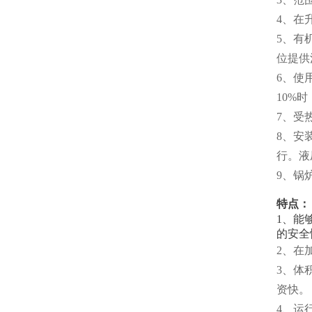
4、在
5、有
位提供
6、使
10%
7、受
8、安
行。液
9、锅
特点：
1、能
的安全
2、在
3、体
资快。
4、运