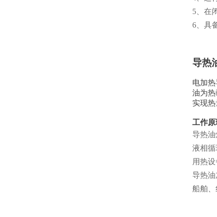
5、在
6、具
导热
电加热
油为热
实现热
工作原
导热油
液相循
用热设
导热油
船舶、