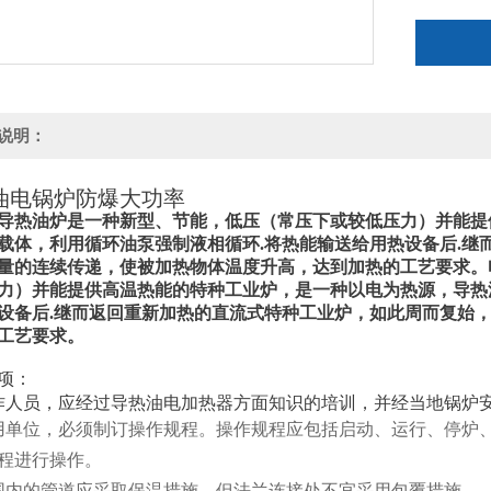
说明：
油电锅炉防爆大功率
导热油炉是一种新型、节能，低压（常压下或较低压力）并能提
载体，利用循环油泵强制液相循环.将热能输送给用热设备后.继
量的连续传递，使被加热物体温度升高，达到加热的工艺要求。
力）并能提供高温热能的特种工业炉，是一种以电为热源，导热
设备后.继而返回重新加热的直流式特种工业炉，如此周而复始
工艺要求。
项：
作人员，应经过导热油电加热器方面知识的培训，并经当地锅炉
用单位，必须制订操作规程。操作规程应包括启动、运行、停炉
程进行操作。
围内的管道应采取保温措施，但法兰连接处不宜采用包覆措施。