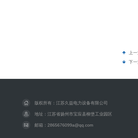
上一
下一
版权所有：江苏久益电力设备有限公司
地址：江苏省扬州市宝应县柳堡工业园区
邮箱：2865676099a@qq.com