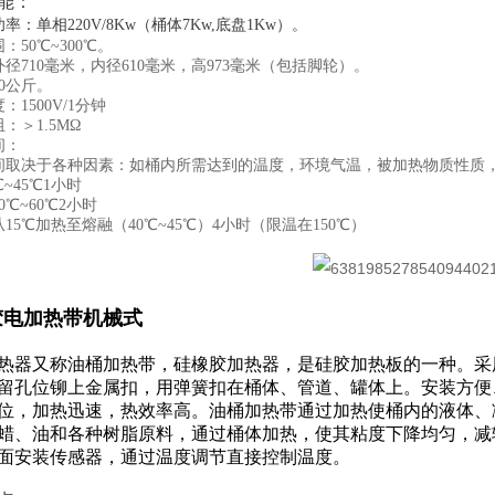
能：
率：单相220V/8Kw（桶体7Kw,底盘1Kw）。
：50℃~300℃。
径710毫米，内径610毫米，高973毫米（包括脚轮）。
0公斤。
：1500V/1分钟
：＞1.5ΜΩ
间：
间取决于各种因素：如桶内所需达到的温度，环境气温，被加热物质性质
℃~45℃1小时
0℃~60℃2小时
15℃加热至熔融（40℃~45℃）4小时（限温在150℃）
胶电加热带机械式
热器又称油桶加热带，硅橡胶加热器，是硅胶加热板的一种。采
留孔位铆上金属扣，用弹簧扣在桶体、管道、罐体上。安装方便
位，加热迅速，热效率高。油桶加热带通过加热使桶内的液体、
蜡、油和各种树脂原料，通过桶体加热，使其粘度下降均匀，减
面安装传感器，通过温度调节直接控制温度。