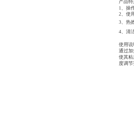
产品特
1、操
2、使
3、热
4、清
使用说
通过加
使其粘
度调节