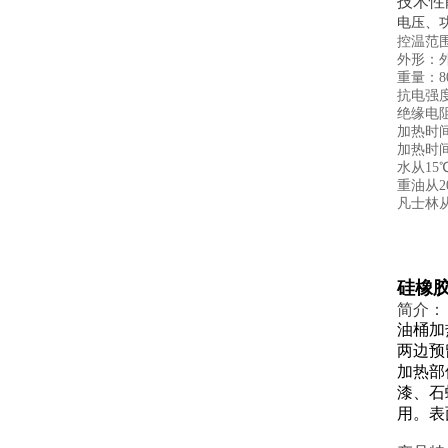
技术性
电压、功
控温范围
外形：外
重量：8
抗电强度
绝缘电阻
加热时
加热时
水从15
重油从2
凡士林从
硅橡
简介：
油桶加
两边预
加热部
漆、石
用。表