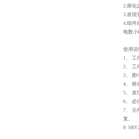
2.熔
3.发
4.组
电数小
使用说
1、 
2、 
3、 
4、 
5、 
6、 
7、 
复。
8 SR