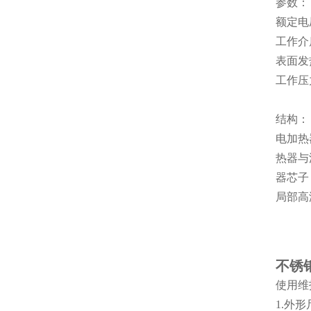
参数：
额定电压
工作介
表面发热
工作压力
结构：
电加热
热器与
器芯子
局部高
不锈
使用维
1.外