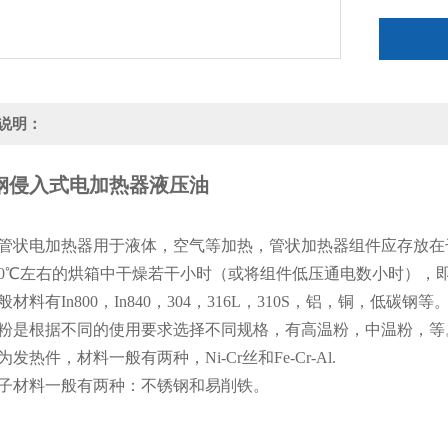
说明：
钢侵入式电加热器液压油
管状电加热器用于液体，空气等加热，管状加热器组件应存放在
00℃左右的烘箱中干燥若干小时（或将组件低压通电数小时），
材料有In800，In840，304，316L，310S，铝，铜，低碳钢等
粉是根据不同的使用要求选择不同规格，有高温粉，中温粉，等
发热件，材料一般有两种，Ni-Cr丝和Fe-Cr-Al.
子材料一般有两种：不锈钢和易削铁。