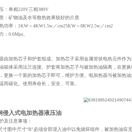
：单相220V三相380V
质：矿物油及水等散热效果较好的介质
功率：1KW～4KW1.5w／cm25KW～8KW2.5w／cm2
：0.6Mpa。
器由加热芯子和护套组成。加热芯子采用金属管状电热元件作为
油箱体采用法兰连接。护套将加热芯子与被加热油隔离，在更换
，更换一个新的加热芯子即可，维护方便。电加热器与被加热油
温而碳化。使用寿命长，安全、可靠。
钢侵入式电加热器液压油
护及注意事项：
形尺寸图中尺寸“B"必须全部浸入油中以免烧坏组件，被加热油应