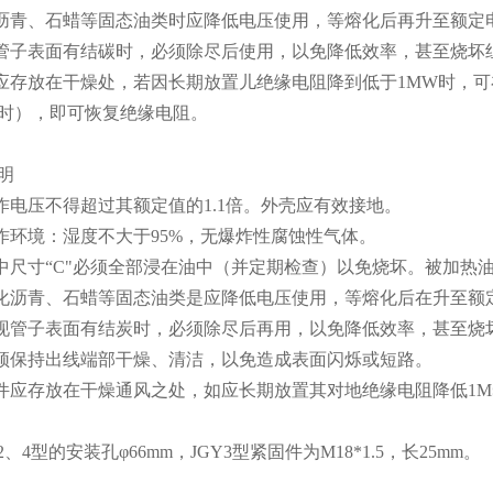
化沥青、石蜡等固态油类时应降低电压使用，等熔化后再升至额
现管子表面有结碳时，必须除尽后使用，以免降低效率，甚至烧坏
件应存放在干燥处，若因长期放置儿绝缘电阻降到低于1MW时，可
时），即可恢复绝缘电阻。
明
工作电压不得超过其额定值的1.1倍。外壳应有效接地。
工作环境：湿度不大于95%，无爆炸性腐蚀性气体。
图中尺寸“C"必须全部浸在油中（并定期检查）以免烧坏。被加热
熔化沥青、石蜡等固态油类是应降低电压使用，等熔化后在升至额
发现管子表面有结炭时，必须除尽后再用，以免降低效率，甚至烧
必须保持出线端部干燥、清洁，以免造成表面闪烁或短路。
元件应存放在干燥通风之处，如应长期放置其对地绝缘电阻降低1M
Y2、4型的安装孔φ66mm，JGY3型紧固件为M18*1.5，长25mm。