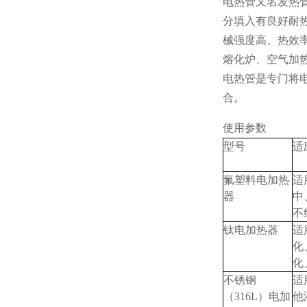
电热管又名发热
分填入有良好耐
械强度高、热效
熔化炉、空气加
电热管是专门将
合。
使用参数
型号
适
氟塑料电加热
适
器
中
不
钛电加热器
适
化
化
不锈钢
适
（316L）电加
他