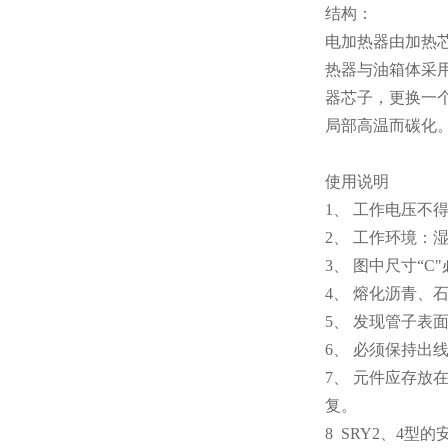
结构：
电加热器由加热
热器与油箱体采
器芯子，更换一
局部高温而碳化
使用说明
1、 工作电压不
2、 工作环境：
3、 图中尺寸“
4、 熔化沥青
5、 发现管子
6、 必须保持出
7、 元件应存放
复。
8 SRY2、4型的