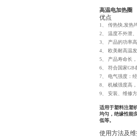
高温电加热圈
优点
1、 传热快,发
2、 温度不外泄
3、 产品的功率高
4、 欧美耐高温
5、 产品寿命长
6、 符合国家GB
7、 电气强度：经
8、 机械强度
9、 安装、维
适用于塑料注塑
均匀，绝缘性能
低等。
使用方法及维