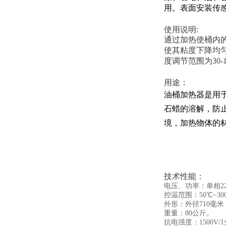
用。表面安装传
使用说明:
通过加热使桶内
使其粘度下降均
度调节范围为30
用途：
油桶加热器是用
石蜡的溶解，防
境，加热物体的
技术性能：
电压、功率：单相220
控温范围：50℃~30
外形：外径710毫米
重量：80公斤。
抗电强度：1500V/