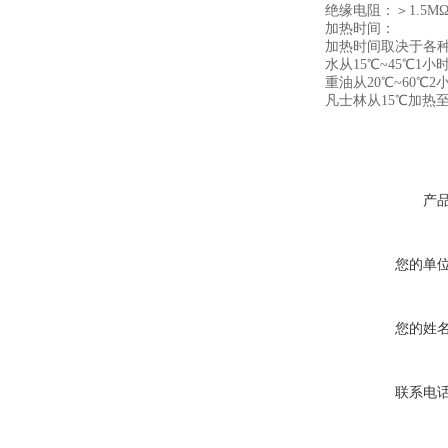
绝缘电阻：＞1.5Μ
加热时间：
加热时间取决于各
水从15℃~45℃1小
重油从20℃~60℃2
凡士林从15℃加热至
产
您的单
您的姓
联系电