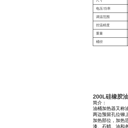
尺寸
电压/功率
调温范围
控温精度
重量
桶径
200L硅橡
简介：
油桶加热器又称
两边预留孔位铆
加热部位，加热
漆、石蜡、油和