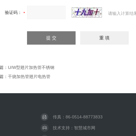
验证码：
请输入计算结
篇：
U/W型翅片加热管不锈钢
篇：
干烧加热管翅片电热管
传真：86-0514-88773833
技术支持：
智慧城市网