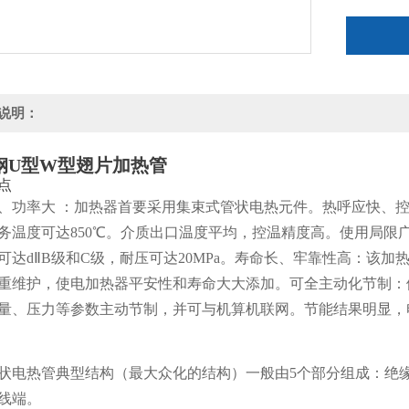
说明：
钢U型W型翅片加热管
点
、功率大 ：加热器首要采用集束式管状电热元件。热呼应快、
务温度可达850℃。介质出口温度平均，控温精度高。使用局限
可达dⅡB级和C级，耐压可达20MPa。寿命长、牢靠性高：该
重维护，使电加热器平安性和寿命大大添加。可全主动化节制：
量、压力等参数主动节制，并可与机算机联网。节能结果明显，
状电热管典型结构（最大众化的结构）一般由5个部分组成：绝
线端。