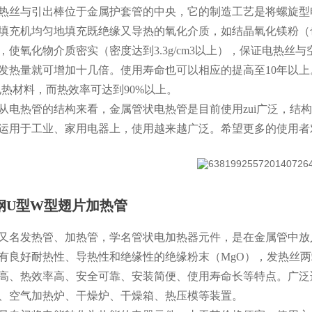
热丝与引出棒位于金属护套管的中央，它的制造工艺是将螺旋型
填充机均匀地填充既绝缘又导热的氧化介质，如结晶氧化镁粉（
，使氧化物介质密实（密度达到3.3g/cm3以上），保证电热
发热量就可增加十几倍。使用寿命也可以相应的提高至10年以
电热材料，而热效率可达到90%以上。
从电热管的结构来看，金属管状电热管是目前使用zui广泛，结
运用于工业、家用电器上，使用越来越广泛。希望更多的使用者
钢U型W型翅片加热管
又名发热管、加热管，学名管状电加热器元件，是在金属管中放
有良好耐热性、导热性和绝缘性的绝缘粉末（MgO），发热丝
高、热效率高、安全可靠、安装简便、使用寿命长等特点。广泛
、空气加热炉、干燥炉、干燥箱、热压模等装置。