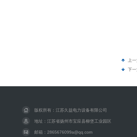
上一
下一
版权所有：江苏久益电力设备有限公司
地址：江苏省扬州市宝应县柳堡工业园区
邮箱：2865676099a@qq.com