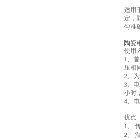
适用
定，
匀准
陶瓷
使用
1、
压相
2、
3、
小时
4、
优点
1、
2、