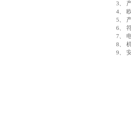
3、
4、
5、
6、 
7、 
8、
9、