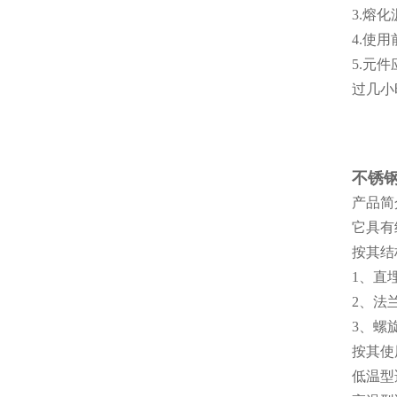
3.熔
4.使
5.元
过几小
不锈
产品简
它具有
按其结
1、直
2、法
3、螺
按其使
低温型