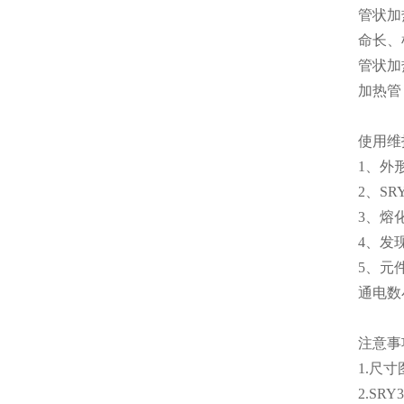
管状加
命长、
管状加
加热管
使用维
1、外
2、S
3、熔
4、发
5、元
通电数
注意事
1.尺
2.S