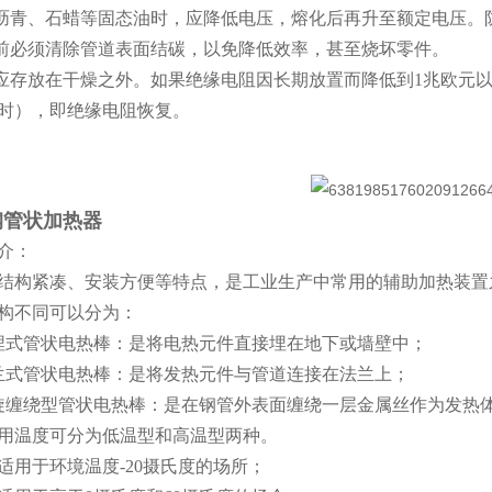
化沥青、石蜡等固态油时，应降低电压，熔化后再升至额定电压。
用前必须清除管道表面结碳，以免降低效率，甚至烧坏零件。
件应存放在干燥之外。如果绝缘电阻因长期放置而降低到1兆欧元以
时），即绝缘电阻恢复。
钢管状加热器
介：
结构紧凑、安装方便等特点，是工业生产中常用的辅助加热装置
构不同可以分为：
埋式管状电热棒：是将电热元件直接埋在地下或墙壁中；
兰式管状电热棒：是将发热元件与管道连接在法兰上；
旋缠绕型管状电热棒：是在钢管外表面缠绕一层金属丝作为发热
用温度可分为低温型和高温型两种。
适用于环境温度-20摄氏度的场所；