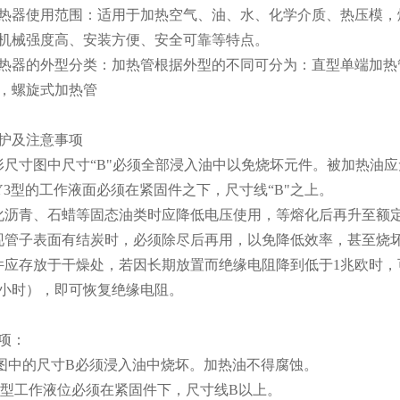
热器使用范围：适用于加热空气、油、水、化学介质、热压模，
机械强度高、安装方便、安全可靠等特点。
热器的外型分类：加热管根据外型的不同可分为：直型单端加热
，螺旋式加热管
护及注意事项
形尺寸图中尺寸“B"必须全部浸入油中以免烧坏元件。被加热油
RY3型的工作液面必须在紧固件之下，尺寸线“B"之上。
化沥青、石蜡等固态油类时应降低电压使用，等熔化后再升至额
现管子表面有结炭时，必须除尽后再用，以免降低效率，甚至烧
件应存放于干燥处，若因长期放置而绝缘电阻降到低于1兆欧时，
小时），即可恢复绝缘电阻。
项：
寸图中的尺寸B必须浸入油中烧坏。加热油不得腐蚀。
RY3型工作液位必须在紧固件下，尺寸线B以上。