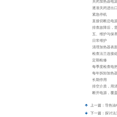
关闭加热器电源，
逐渐关闭进出口阀
紧急停机
直接切断总电源
排查故障后，需等
五、维护与保
日常维护
清理加热器表面灰
检查法兰连接处是
定期检修
每季度检查电热管
每年拆卸加热器，
长期停用
排空介质，用清水
断开电源，覆盖
上一篇：
导热油
下一篇：
探讨法