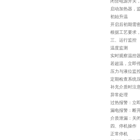
闭合电源开关，观
启动加热器，监t
初始升温
开启后初期需密切
根据工艺要求，逐步
三、运行监控
温度监测
实时观察温控器显
若超温，立即停机
压力与液位监
定期检查系统压力
补充介质时注意
异常处理
过热报警：立即断
漏电报警：断开电
介质泄漏：关闭进
四、停机操作
正常停机