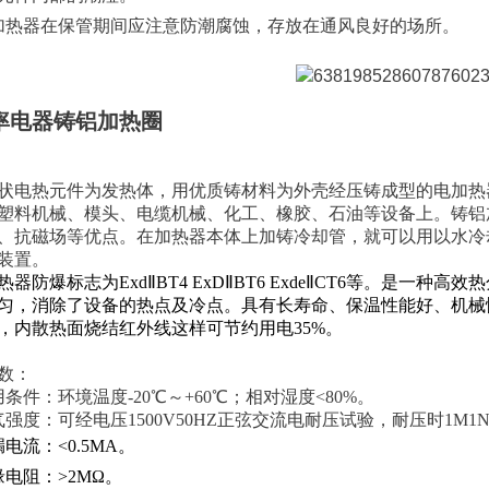
加热器在保管期间应注意防潮腐蚀，存放在通风良好的场所。
率电器铸铝加热圈
状电热元件为发热体，用优质铸材料为外壳经压铸成型的电加热器
塑料机械、模头、电缆机械、化工、橡胶、石油等设备上。铸铝
、抗磁场等优点。在加热器本体上加铸冷却管，就可以用以水冷
装置。
热器防爆标志为ExdⅡBT4 ExDⅡBT6 ExdeⅡCT6等。是一
匀，消除了设备的热点及冷点。具有长寿命、保温性能好、机械
，内散热面烧结红外线这样可节约用电35%。
数：
用条件：环境温度-20℃～+60℃；相对湿度<80%。
气强度：可经电压1500V50HZ正弦交流电耐压试验，耐压时1M1
电流：<0.5MA。
缘电阻：>2MΩ。