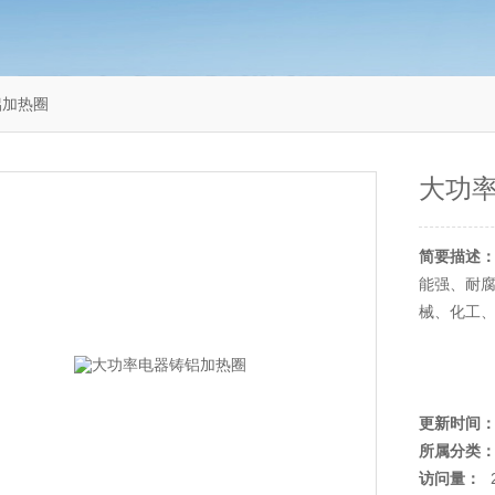
铝加热圈
大功
简要描述
能强、耐
械、化工
更新时间
所属分类
访问量：