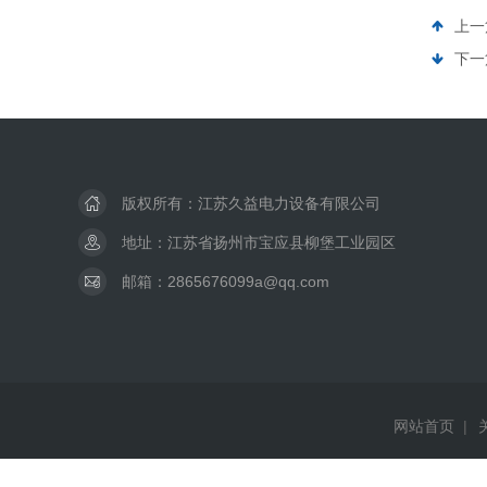
上一
下一
版权所有：江苏久益电力设备有限公司
地址：江苏省扬州市宝应县柳堡工业园区
邮箱：2865676099a@qq.com
网站首页
|