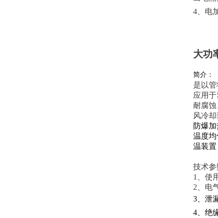
4、电
大功
简介：
是以管
应用于
耐腐蚀
风冷却
防爆加
温度均
温装置
技术参
1、使
2、电
3、泄漏
4、绝