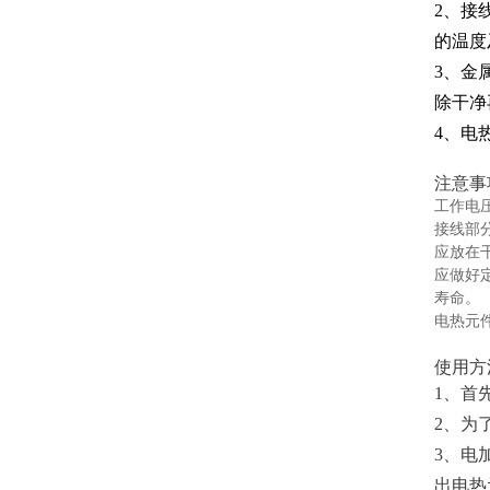
2、接
的温度
3、金
除干净
4、电
注意事
工作电
接线部
应放在
应做好
寿命。
电热元
使用方
1、首
2、为
3、电
出电热