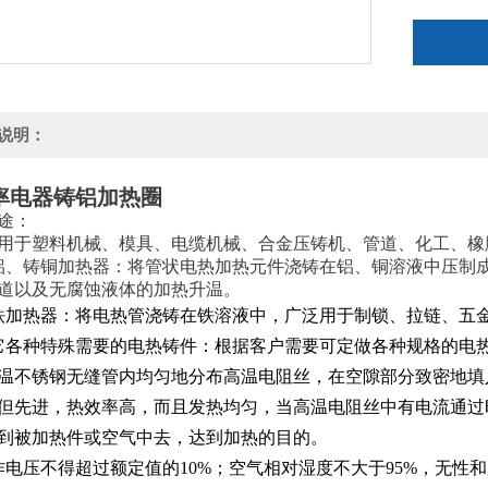
说明：
率电器铸铝加热圈
途：
用于塑料机械、模具、电缆机械、合金压铸机、管道、化工、橡
铝、铸铜加热器：将管状电热加热元件浇铸在铝、铜溶液中压制
道以及无腐蚀液体的加热升温。
铁加热器：将电热管浇铸在铁溶液中，广泛用于制锁、拉链、五
它各种特殊需要的电热铸件：根据客户需要可定做各种规格的电
温不锈钢无缝管内均匀地分布高温电阻丝，在空隙部分致密地填
但先进，热效率高，而且发热均匀，当高温电阻丝中有电流通过
到被加热件或空气中去，达到加热的目的。
作电压不得超过额定值的10%；空气相对湿度不大于95%，无性