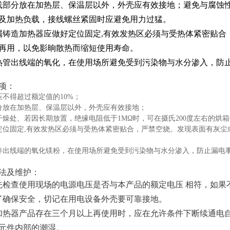
线部分放在加热层、保温层以外，外壳应有效接地；避免与腐蚀
及加热负载，接线螺丝紧固时应避免用力过猛。
属铸造加热器应做好定位固定,有效发热区必须与受热体紧密贴
再用，以免影晌散热而缩短使用寿命。
热管出线端的氧化，在使用场所避免受到污染物与水分渗入，防
项：
压不得超过额定值的10%；
分放在加热层、保温层以外，外壳应有效接地；
干燥处、若因长期放置，绝缘电阻低于1MΩ时，可在摄氏200度左右的烘箱
定位固定,有效发热区必须与受热体紧密贴合，严禁空烧。发现表面有灰尘
件出线端的氧化镁粉，在使用场所避免受到污染物与水分渗入，防止漏电
法及维护：
先检查使用现场的电源电压是否与本产品的额定电压 相符，如果
了确保安全，切记在用电设备外壳要可靠接地。
加热器产品存在三个月以上再使用时，应在允许条件下断续通电
元件内部的潮湿。