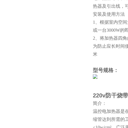
热器及引出线，
安装
及使用方法
1、根据室内空间
或一台3000W的
2、将加热器四
为防止应长时间使
米
型号规格
：
220v防干烧
简介：
温控电加热器是
缩管达到所需的
<10w/cm²