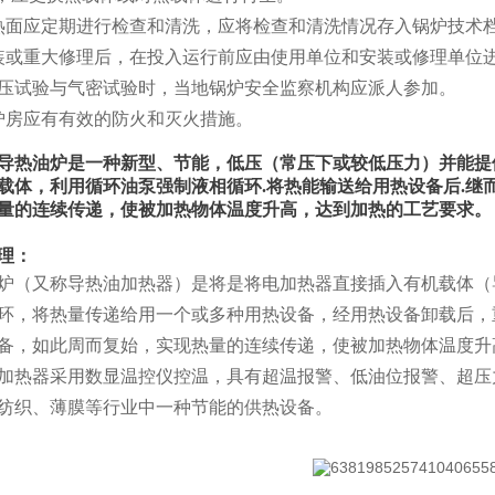
热面应定期进行检查和清洗，应将检查和清洗情况存入锅炉技术
装或重大修理后，在投入运行前应由使用单位和安装或修理单位进
压试验与气密试验时，当地锅炉安全监察机构应派人参加。
炉房应有有效的防火和灭火措施。
导热油炉是一种新型、节能，低压（常压下或较低压力）并能提
载体，利用循环油泵强制液相循环.将热能输送给用热设备后.继
量的连续传递，使被加热物体温度升高，达到加热的工艺要求。
理：
炉（又称导热油加热器）是将是将电加热器直接插入有机载体（
环，将热量传递给用一个或多种用热设备，经用热设备卸载后，
备，如此周而复始，实现热量的连续传递，使被加热物体温度升
加热器采用数显温控仪控温，具有超温报警、低油位报警、超压
纺织、薄膜等行业中一种节能的供热设备。