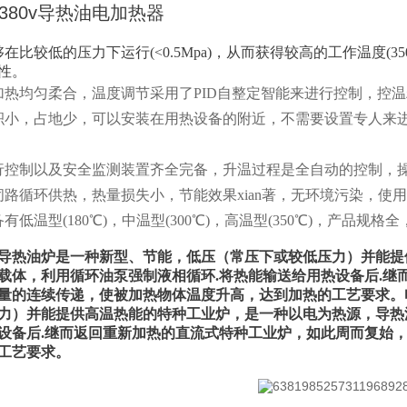
v/380v导热油电加热器
够在比较低的压力下运行(<0.5Mpa)，从而获得较高的工作温度
性。
加热均匀柔合，温度调节采用了PID自整定智能来进行控制，控温
积小，占地少，可以安装在用热设备的附近，不需要设置专人来
行控制以及安全监测装置齐全完备，升温过程是全自动的控制，
闭路循环供热，热量损失小，节能效果xian著，无环境污染，使
备有低温型(180℃)，中温型(300℃)，高温型(350℃)，产品规
导热油炉是一种新型、节能，低压（常压下或较低压力）并能提
载体，利用循环油泵强制液相循环.将热能输送给用热设备后.继
量的连续传递，使被加热物体温度升高，达到加热的工艺要求。
力）并能提供高温热能的特种工业炉，是一种以电为热源，导热
设备后.继而返回重新加热的直流式特种工业炉，如此周而复始
工艺要求。