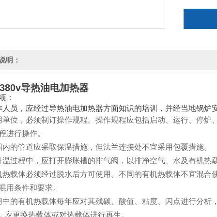
说明：
v/380v导热油电加热器
项：
作人员，应经过导热油电加热器方面知识的培训，并经当地锅炉
用单位，必须制订操作规程。操作规程应包括启动、运行、停炉
程进行操作。
围内的管道应采取保温措施，但法兰连接处不宜采用包覆措施。
升温过程中，应打开膨胀槽的排气阀，以排净空气、水及有机热
机热载体必须经过脱水后方可使用。不同的有机热载体不宜混合
混用条件和要求。
用中的有机热载体每年应对其残碳、酸值、粘度、闪点进行分析
时，应更换热载体或对热载体进行再生。