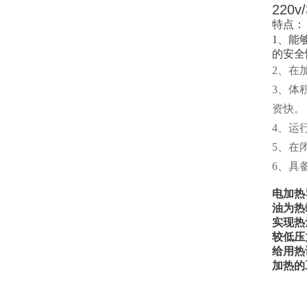
220
特点：
1、能
的安全
2、在
3、体
资快。
4、运
5、在
6、具
电加热
油为热
实现热
较低压
给用热
加热的