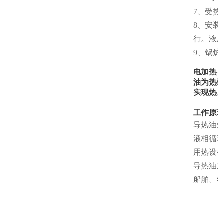
7、受
8、安
行。液
9、锅
电加热
油为热
实现热
工作原
导热油
液相循
用热设
导热油
船舶、