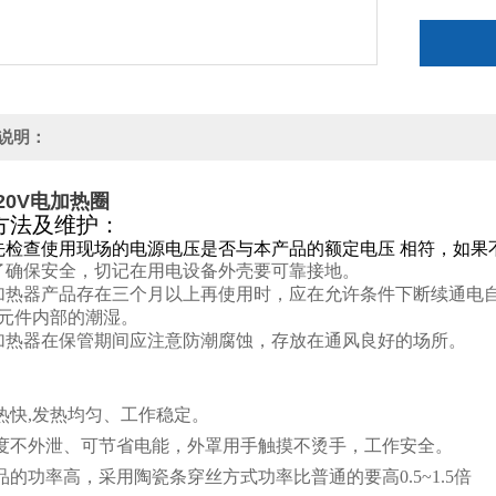
说明：
20V电加热圈
方法及维护：
先检查使用现场的电源电压是否与本产品的额定电压 相符，如果
了确保安全，切记在用电设备外壳要可靠接地。
加热器产品存在三个月以上再使用时，应在允许条件下断续通电
元件内部的潮湿。
加热器在保管期间应注意防潮腐蚀，存放在通风良好的场所。
传热快,发热均匀、工作稳定。
温度不外泄、可节省电能，外罩用手触摸不烫手，工作安全。
产品的功率高，采用陶瓷条穿丝方式功率比普通的要高0.5~1.5倍