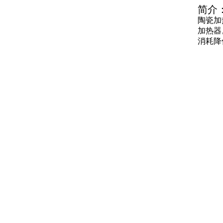
简介
陶瓷加
加热器
消耗降