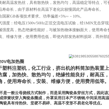
欧美耐高温发热丝，具有散热快，发热均匀，高温稳定等特点，可长时
产品寿命长，由于原材料在高温下老化比较慢因此产品寿命长。
符合国家GB各项技术要求。功率偏差+5%∽－10%。
电气强度：经电压1500v/50Hz正弦交流电压试验，经1MIN无击穿
机械强度高，热态绝缘性能好，与被加热物体接触面大，使用寿
安装、维修方便，使用费用也低，即使内部发热材料损坏，而外部
20V电加热圈
于塑料注塑机，化工行业，挤出机的料筒加热装置
防腐，加热快、散热均匀，绝缘性能良好，耐高压
确，使用寿命长，安装、维修方便，使用费用低等
不是一般云母挠线方式制作，而是采用陶瓷条穿丝方式，因此该产品
成弹簧状穿入陶瓷条圈成，外罩采用日本产不锈钢,中间采用高
陶瓷具有传热快、坚硬不易碎、高温不变形不易老化等优点。