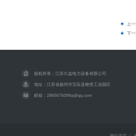
上一
下一
版权所有：江苏久益电力设备有限公司
地址：江苏省扬州市宝应县柳堡工业园区
邮箱：2865676099a@qq.com
网站首页
|