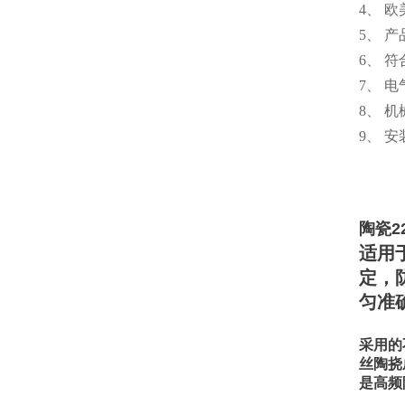
4、 
5、 
6、 
7、 
8、 
9、 
陶瓷2
适用
定，
匀准
采用的
丝陶挠
是高频