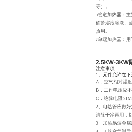
等）。
a管道加热器：
硝盐溶液溶液、
热用。
c单端加热器：
2.5KW-3
注意事项：
1、元件允许在下
A．空气相对湿度
B．工作电压应不
C．绝缘电阻≥1MΩ
2、电热管应做
清除干净再用，
3、加热易熔金
4、加热空气时