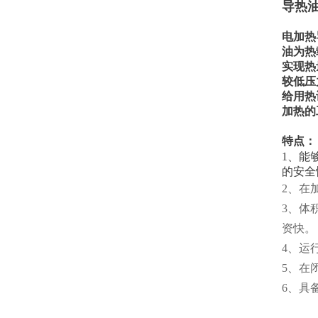
导热
电加热
油为热
实现热
较低压
给用热
加热的
特点：
1、能
的安全
2、在
3、体
资快。
4、运
5、在
6、具