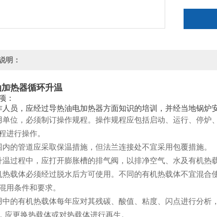
说明：
油加热器循环升温
项：
作人员，应经过导热油电加热器方面知识的培训，并经当地锅炉
用单位，必须制订操作规程。操作规程应包括启动、运行、停炉
程进行操作。
围内的管道应采取保温措施，但法兰连接处不宜采用包覆措施。
升温过程中，应打开膨胀槽的排气阀，以排净空气、水及有机热
机热载体必须经过脱水后方可使用。不同的有机热载体不宜混合
混用条件和要求。
用中的有机热载体每年应对其残碳、酸值、粘度、闪点进行分析
时，应更换热载体或对热载体进行再生。