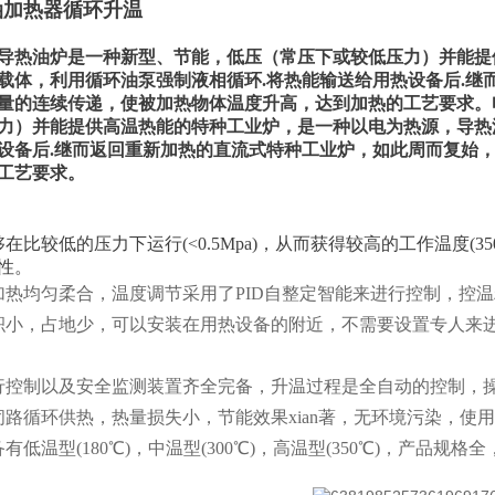
油加热器循环升温
导热油炉是一种新型、节能，低压（常压下或较低压力）并能提
载体，利用循环油泵强制液相循环.将热能输送给用热设备后.继
量的连续传递，使被加热物体温度升高，达到加热的工艺要求。
力）并能提供高温热能的特种工业炉，是一种以电为热源，导热
设备后.继而返回重新加热的直流式特种工业炉，如此周而复始
工艺要求。
够在比较低的压力下运行(<0.5Mpa)，从而获得较高的工作温度
性。
加热均匀柔合，温度调节采用了PID自整定智能来进行控制，控温
积小，占地少，可以安装在用热设备的附近，不需要设置专人来
行控制以及安全监测装置齐全完备，升温过程是全自动的控制，
闭路循环供热，热量损失小，节能效果xian著，无环境污染，使
备有低温型(180℃)，中温型(300℃)，高温型(350℃)，产品规