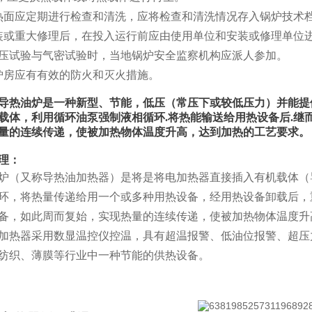
热面应定期进行检查和清洗，应将检查和清洗情况存入锅炉技术
装或重大修理后，在投入运行前应由使用单位和安装或修理单位进
压试验与气密试验时，当地锅炉安全监察机构应派人参加。
炉房应有有效的防火和灭火措施。
导热油炉是一种新型、节能，低压（常压下或较低压力）并能提
载体，利用循环油泵强制液相循环.将热能输送给用热设备后.继
量的连续传递，使被加热物体温度升高，达到加热的工艺要求。
理：
炉（又称导热油加热器）是将是将电加热器直接插入有机载体（
环，将热量传递给用一个或多种用热设备，经用热设备卸载后，
备，如此周而复始，实现热量的连续传递，使被加热物体温度升
加热器采用数显温控仪控温，具有超温报警、低油位报警、超压
纺织、薄膜等行业中一种节能的供热设备。