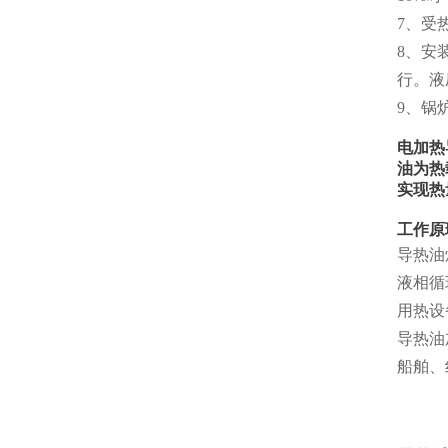
7、受
8、安
行。液
9、锅
电加热
油为热
实现热
工作原
导热油
液相循
用热设
导热油
船舶、