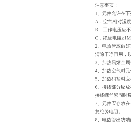
注意事项：
1、元件允许在下
A．空气相对湿度
B．工作电压应不
C．绝缘电阻≥1MΩ
2、电热管应做
清除干净再用，
3、加热易熔金
4、加热空气时
5、加热硝盐时
6、接线部分应
接线螺丝紧固时
7、元件应存放在
复绝缘电阻。
8、电热管出线