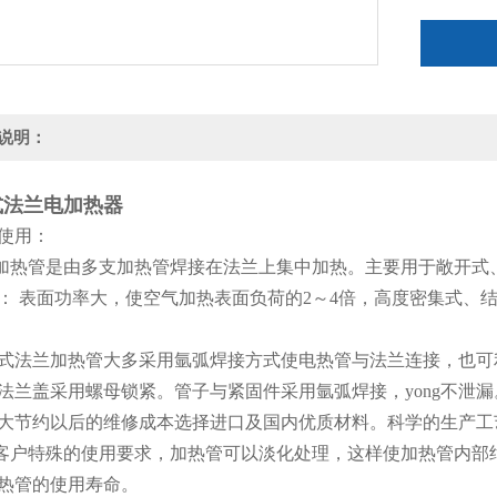
说明：
式法兰电加热器
及使用：
兰加热管是由多支加热管焊接在法兰上集中加热。主要用于敞开
优点： 表面功率大，使空气加热表面负荷的2～4倍，高度密集式
组合式法兰加热管大多采用氩弧焊接方式使电热管与法兰连接，也
法兰盖采用螺母锁紧。管子与紧固件采用氩弧焊接，yong不泄
大节约以后的维修成本选择进口及国内优质材料。科学的生产工
据客户特殊的使用要求，加热管可以淡化处理，这样使加热管内部
热管的使用寿命。