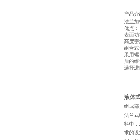
产品介
法兰加
优点：
表面
功
高度密
组合式
采用螺
后的维
选择进
液体
组成部
法兰式
料中，
求的设