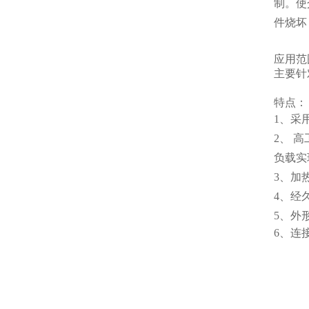
制。使
件烧坏
应用范
主要针
特点：
1、采
2、 
负载实
3、加
4、经
5、外
6、连