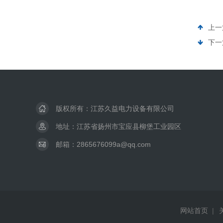
上一
下一
版权所有：江苏久益电力设备有限公司
地址：江苏省扬州市宝应县柳堡工业园区
邮箱：2865676099a@qq.com
网站首页
|