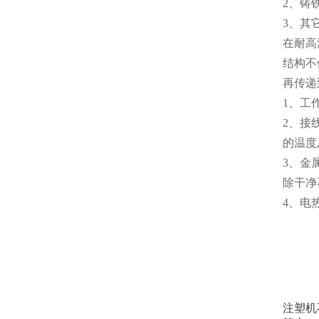
2、铸
3、其
在耐高
结构不
再传递
1、工
2、接
的温度
3、金
除干净
4、电
注塑机