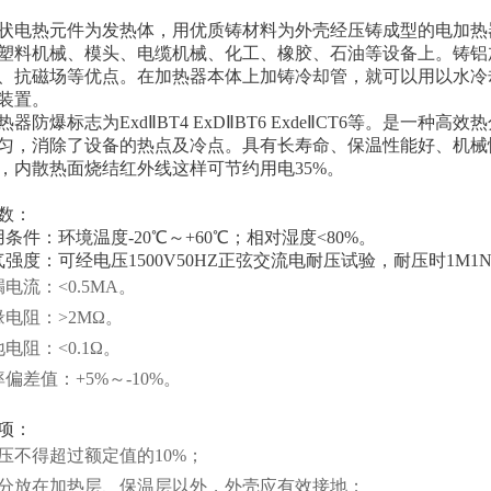
状电热元件为发热体，用优质铸材料为外壳经压铸成型的电加热器
塑料机械、模头、电缆机械、化工、橡胶、石油等设备上。铸铝
、抗磁场等优点。在加热器本体上加铸冷却管，就可以用以水冷
装置。
热器防爆标志为ExdⅡBT4 ExDⅡBT6 ExdeⅡCT6等。是一
匀，消除了设备的热点及冷点。具有长寿命、保温性能好、机械
，内散热面烧结红外线这样可节约用电35%。
数：
用条件：环境温度-20℃～+60℃；相对湿度<80%。
气强度：可经电压1500V50HZ正弦交流电耐压试验，耐压时1M1
电流：<0.5MA。
缘电阻：>2MΩ。
电阻：<0.1Ω。
偏差值：+5%～-10%。
项：
压不得超过额定值的10%；
分放在加热层、保温层以外，外壳应有效接地；