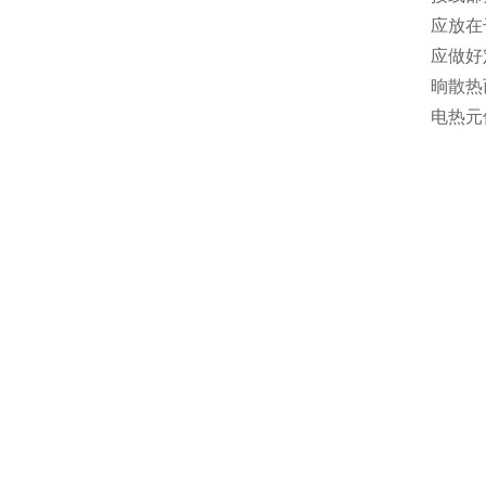
应放在
应做好
晌散热
电热元