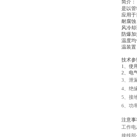
简介：
是以管
应用于
耐腐蚀
风冷却
防爆加
温度均
温装置
技术参
1、使
2、电
3、泄漏
4、绝
5、接地
6、功率
注意事
工作电
接线部