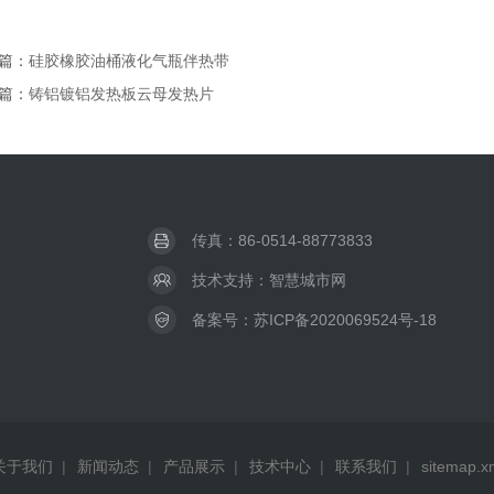
篇：
硅胶橡胶油桶液化气瓶伴热带
篇：
铸铝镀铝发热板云母发热片
传真：86-0514-88773833
技术支持：
智慧城市网
备案号：
苏ICP备2020069524号-18
关于我们
|
新闻动态
|
产品展示
|
技术中心
|
联系我们
|
sitemap.x