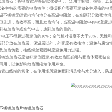
铁加热器：将电热管浇铸在铁溶液中，广泛用于制锁、拉链、五
它各种特殊需要的电热铸件：根据客户需要可定做各种规格的电
温不锈钢无缝管内均匀地分布高温电阻丝，在空隙部分致密地填
但先进，热效率高，而且发热均匀，当高温电阻丝中有电流通过
到被加热件或空气中去，达到加热的目的。
作电压不得超过额定值的10%；空气相对湿度不大于95%，无性
线部分放在加热层、保温层以外，外壳应有效接地；避免与腐蚀
及加热负载，接线螺丝紧固时应避免用力过猛。
属铸造加热器应做好定位固定,有效发热区必须与受热体紧密贴
再用，以免影晌散热而缩短使用寿命。
热管出线端的氧化，在使用场所避免受到污染物与水分渗入，防
不锈钢加热片铸铝加热器