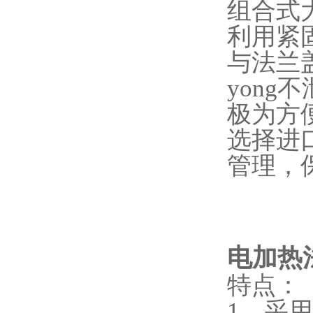
组合式
利用紧
与法兰
yon
极为方
选择进
管理，
电加热
特点：
1、采