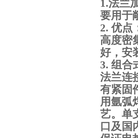
1.法
要用于
2. 优
高度密
好，安
3. 
法兰连
有紧固
用氩弧
艺。单
口及国