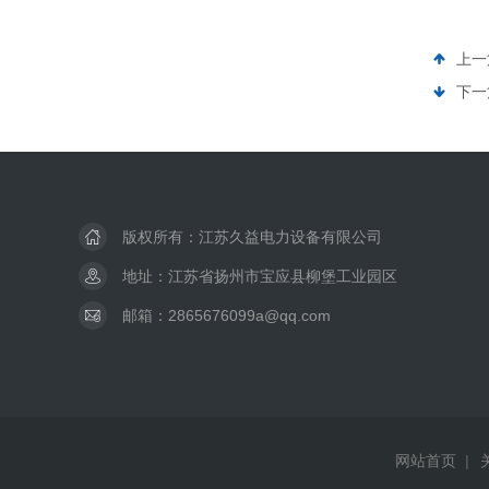
上一
下一
版权所有：江苏久益电力设备有限公司
地址：江苏省扬州市宝应县柳堡工业园区
邮箱：2865676099a@qq.com
网站首页
|