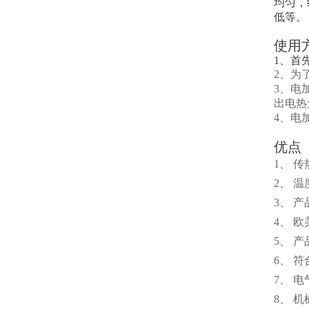
均匀，
低等。
使用
1、首
2、为
3、电
出电热
4、电
优点
1、 
2、 
3、 
4、 
5、 
6、 
7、 
8、 