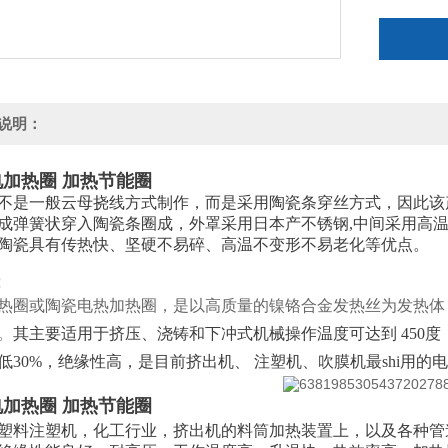
说明：
加热圈 加热节能圈
不是一般云母挠线方式制作，而是采用陶瓷条穿丝方式，因此该产品
成弹簧状穿入陶瓷条圈成，外罩采用日本产不锈钢,中间采用高
陶瓷具有传热快、坚硬不易碎、高温不变形不易老化等优点。
：
热圈或陶瓷电热加热圈，是以高质量的镍铬合金发热丝为发热体
。
其主要适用于挤压、浇铸和下冲式机械操作温度可达到 450度，最
低30%，绝缘性高，是目前挤出机、 注塑机、吹膜机最shi用的
加热圈 加热节能圈
塑料注塑机，化工行业，挤出机的料筒加热装置上，以及各种管