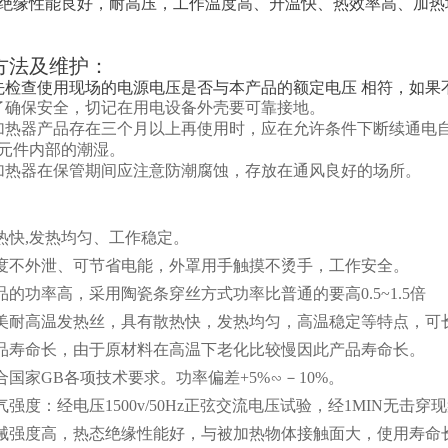
绝缘性能良好，耐高压，工作温度高、升温快、热效率高、加热
方法及维护：
先检查使用现场的电源电压是否与本产品的额定电压 相符，如果
了确保安全，切记在用电设备外壳要可靠接地。
加热器产品存在三个月以上再使用时，应在允许条件下断续通电
元件内部的潮湿。
加热器在保管期间应注意防潮腐蚀，存放在通风良好的场所。
传热快,发热均匀、工作稳定。
温度不外泄、可节省电能，外罩用手触摸不烫手，工作安全。
产品的功率高，采用陶瓷条穿丝方式功率比普通的要高0.5~1.5倍
欧美耐高温发热丝，具有散热快，发热均匀，高温稳定等特点，可长时
产品寿命长，由于原材料在高温下老化比较慢因此产品寿命长。
符合国家GB各项技术要求。功率偏差+5%∽－10%。
电气强度：经电压1500v/50Hz正弦交流电压试验，经1MIN无击穿
机械强度高，热态绝缘性能好，与被加热物体接触面大，使用寿