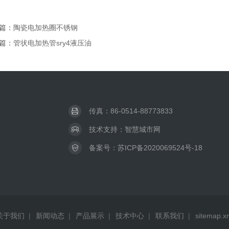
篇：
陶瓷电加热圈不锈钢
篇：
管状电加热管sry4液压油
传真：86-0514-88773833
技术支持：
智慧城市网
备案号：
苏ICP备2020069524号-18
关于我们
|
新闻动态
|
产品展示
|
技术中心
|
联系我们
|
sitemap.x