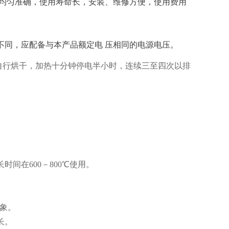
均匀准确，使用寿命长，安装、维修方便，使用费用
不同，应配备与本产品额定电 压相同的电源电压。
自行烘干，加热十分钟停电半小时，连续三至四次以排
间在600－800℃使用。
现象。
命长。