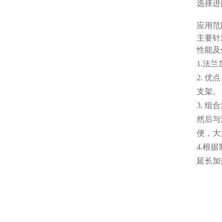
选择进
应用范
主要针
性能
1.法
2. 
支架。
3. 
然后与
便，大
4.根
延长加