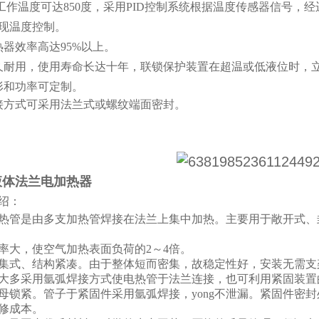
高工作温度可达850度，采用PID控制系统根据温度传感器信号
现温度控制。
热器效率高达95%以上。
久耐用，使用寿命长达十年，联锁保护装置在超温或低液位时，
形和功率可定制。
接方式可采用法兰式或螺纹端面密封。
液体法兰电加热器
绍：
热管是由多支加热管焊接在法兰上集中加热。主要用于敞开式、
率大，使空气加热表面负荷的2～4倍。
集式、结构紧凑。由于整体短而密集，故稳定性好，安装无需支
大多采用氩弧焊接方式使电热管于法兰连接，也可利用紧固装置
母锁紧。管子于紧固件采用氩弧焊接，yong不泄漏。紧固件密
修成本。