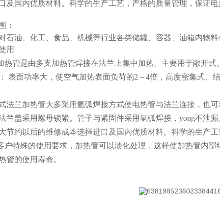
口及国内优质材料。科学的生产工艺，严格的质量管理，保证电
围：
对石油、化工、食品、机械等行业各类储罐、容器、油箱内物料
及使用
兰加热管是由多支加热管焊接在法兰上集中加热。主要用于敞开
优点： 表面功率大，使空气加热表面负荷的2～4倍，高度密集式
组合式法兰加热管大多采用氩弧焊接方式使电热管与法兰连接，也
法兰盖采用螺母锁紧。管子与紧固件采用氩弧焊接，yong不泄
大节约以后的维修成本
选择进口及国内优质材料。科学的生产工
据客户特殊的使用要求，加热管可以淡化处理，这样使加热管内部
热管的使用寿命。