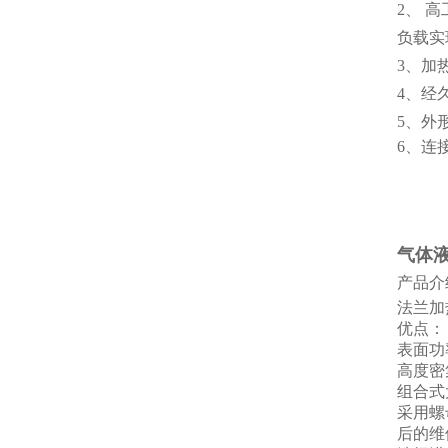
2、 
负载实
3、加
4、经
5、外
6、连
气体
产品介
法兰加
优点：
表面
功
高度密
组合式
采用螺
后的维