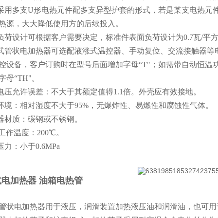
于采用多支U形电热元件配多支异型护套的形式，若是某支电热元
热源，大大降低使用方的后续投入。
面负荷设计可根据客户需要决定，标准件表面负荷设计为0.7瓦/平
套式管状电加热器可选配液涨式温控器、手动复位、交流接触器
控设备，客户订购时在型号后面增加字母“T"；如需带自动恒温
字母“TH"。
作电压允许误差：不大于其额定值得1.1倍。外壳应有效接地。
作环境：相对湿度不大于95%，无爆炸性、易燃性和腐蚀性气体。
热器材质：碳钢或不锈钢。
i高工作温度：200℃。
压力：小于0.6MPa
电加热器 油箱电热管
管状电加热器用于液压，润滑装置加热液压油和润滑油，也可用