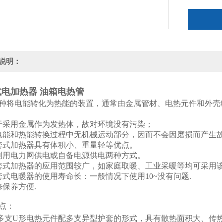
说明：
电加热器 油箱电热管
种将电能转化为热能的装置，通常由金属管材、电热元件和外壳
于采用金属作为发热体，故对环境没有污染；
电能和热能转换过程中无机械运动部分，因而不会因磨损而产生
套式加热器具有体积小、重量轻等优点。
利用电力网供电或自备电源供电两种方式。
套式加热器的应用范围较广，如家庭取暖、工业采暖等均可采用
套式电暖器的使用寿命长：一般情况下使用10~没有问题.
修保养方便.
点：
用多支U形电热元件配多支异型护套的形式，具有散热面积大、