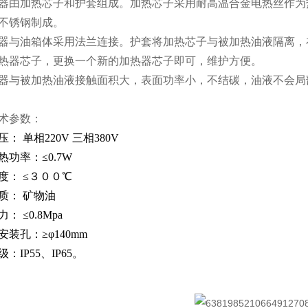
器由加热芯子和护套组成。加热芯子采用耐高温合金电热丝作为
不锈钢制成。
器与油箱体采用法兰连接。护套将加热芯子与被加热油液隔离，
加热器芯子，更换一个新的加热器芯子即可，维护方便。
器与被加热油液接触面积大，表面功率小，不结碳，油液不会局
术参数：
： 单相220V 三相380V
热功率：≤0.7W
度： ≤３００℃
质： 矿物油
： ≤0.8Mpa
装孔：≥φ140mm
：IP55、IP65。