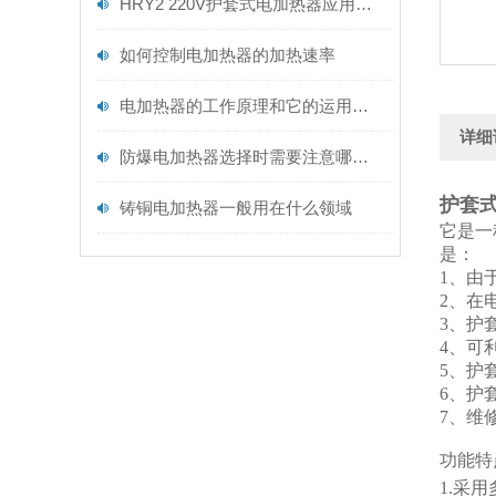
HRY2 220V护套式电加热器应用解读
如何控制电加热器的加热速率
电加热器的工作原理和它的运用范围
详细
防爆电加热器选择时需要注意哪些事项
护套式
铸铜电加热器一般用在什么领域
它是一
是：
1、由
2、在
3、护
4、可
5、护
6、护
7、维
功能特
1.采