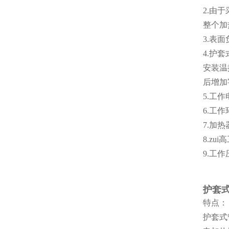
2.由
整个加
3.表
4.护
安装温
后增加
5.工
6.工
7.加
8.zu
9.工作
护套式
特点：
护套式