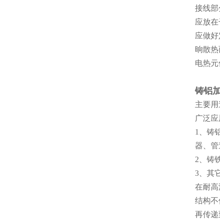
接线部
应放在
应做好
晌散热
电热元
铸铝
主要用
广泛应
1、铸
器、管
2、铸
3、其
在耐高
结构不
再传递