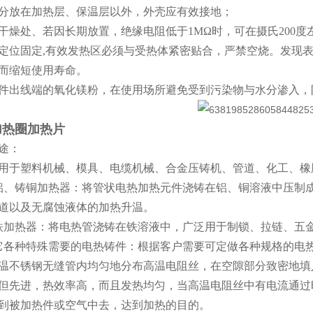
分放在加热层、保温层以外，外壳应有效接地；
干燥处、若因长期放置，绝缘电阻低于1MΩ时，可在摄氏200度
定位固定,有效发热区必须与受热体紧密贴合，严禁空烧。发现
而缩短使用寿命。
件出线端的氧化镁粉，在使用场所避免受到污染物与水分渗入，
加热圈加热片
途：
用于塑料机械、模具、电缆机械、合金压铸机、管道、化工、橡
铝、铸铜加热器：将管状电热加热元件浇铸在铝、铜溶液中压制
道以及无腐蚀液体的加热升温。
铁加热器：将电热管浇铸在铁溶液中，广泛用于制锁、拉链、五
它各种特殊需要的电热铸件：根据客户需要可定做各种规格的电
温不锈钢无缝管内均匀地分布高温电阻丝，在空隙部分致密地填
但先进，热效率高，而且发热均匀，当高温电阻丝中有电流通过
到被加热件或空气中去，达到加热的目的。