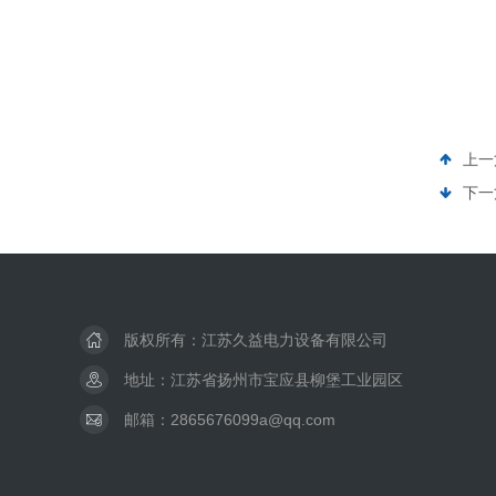
上一
下一
版权所有：江苏久益电力设备有限公司
地址：江苏省扬州市宝应县柳堡工业园区
邮箱：2865676099a@qq.com