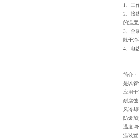
1、工
2、接
的温度
3、金
除干净
4、电
简介：
是以管
应用于
耐腐蚀
风冷却
防爆加
温度均
温装置