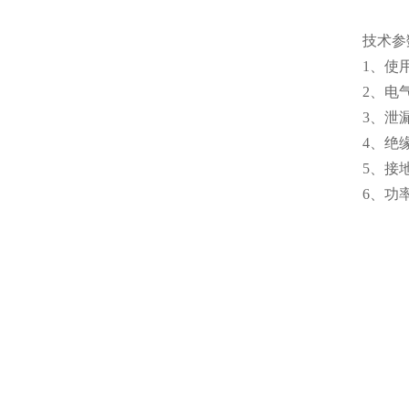
技术参
1、使
2、电
3、泄漏
4、绝
5、接地
6、功率