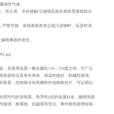
和腐蚀性气体。
性、性介质、水份接触;引接线应能长期承受接线部分
合，严禁空烧。发现表面有灰尘或污染物时，应及时清
止漏电事故的发生。
，其使用温度一般在摄氏150～350度之间，可广泛
加热器特点具有长寿命、保温性能好、机械性能强、
却装置，内加铸冷却风槽和外加铸散热片，可以用以
种高效热分部均匀的加热器，热导性ji佳的金属合金，确保热面
性能强、耐腐蚀、抗磁场等优点。将外散热面增加保