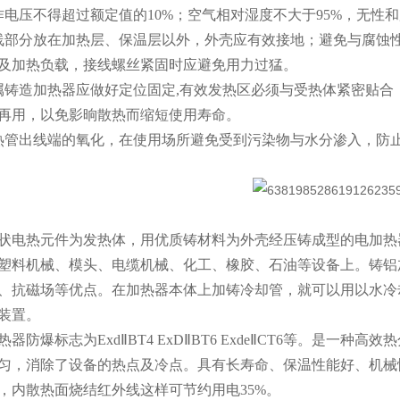
作电压不得超过额定值的10%；空气相对湿度不大于95%，无性
线部分放在加热层、保温层以外，外壳应有效接地；避免与腐蚀
及加热负载，接线螺丝紧固时应避免用力过猛。
属铸造加热器应做好定位固定,有效发热区必须与受热体紧密贴
再用，以免影晌散热而缩短使用寿命。
热管出线端的氧化，在使用场所避免受到污染物与水分渗入，防
状电热元件为发热体，用优质铸材料为外壳经压铸成型的电加热器
塑料机械、模头、电缆机械、化工、橡胶、石油等设备上。铸铝
、抗磁场等优点。在加热器本体上加铸冷却管，就可以用以水冷
装置。
热器防爆标志为ExdⅡBT4 ExDⅡBT6 ExdeⅡCT6等。是一
匀，消除了设备的热点及冷点。具有长寿命、保温性能好、机械
，内散热面烧结红外线这样可节约用电35%。