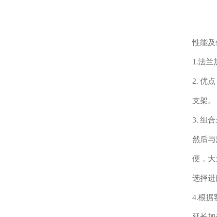
性能
1.法
2. 
支架。
3. 
然后与
便，大
选择进
4.根
延长加