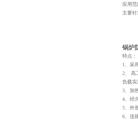
应用范
主要针
锅炉
特点：
1、采
2、 
负载实
3、加
4、经
5、外
6、连