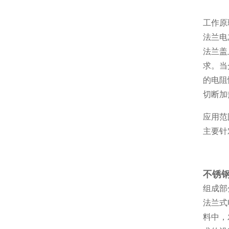
工作原
法兰电
法兰盖
求。当
的电阻
切断加
应用范
主要针
不锈钢
组成部
法兰式
料中，