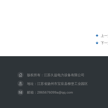
上一
下一
版权所有：江苏久益电力设备有限公司
地址：江苏省扬州市宝应县柳堡工业园区
邮箱：2865676099a@qq.com