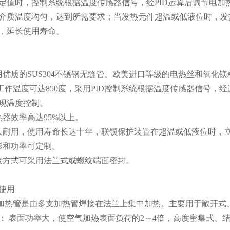
定值时，控制系统根据温度传感器信号，经PID运算后调节电
介质温度均匀，达到所需要求；当发热元件超温或低液位时，发
，延长使用寿命。
用优质的SUS304不锈钢无缝管、欧美进口等级的电热丝和氧化镁
高工作温度可达850度，采用PID控制系统根据温度传感器信号
现温度控制。
热器效率高达95%以上。
久耐用，使用寿命长达十年，联锁保护装置在超温或低液位时，
形和功率可定制。
接方式可采用法兰式或螺纹端面密封。
及使用
兰加热管是由多支加热管焊接在法兰上集中加热。主要用于敞开
优点： 表面功率大，使空气加热表面负荷的2～4倍，高度密集式