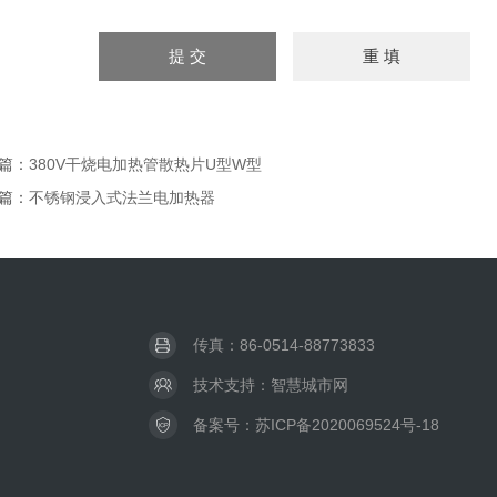
篇：
380V干烧电加热管散热片U型W型
篇：
不锈钢浸入式法兰电加热器
传真：86-0514-88773833
技术支持：
智慧城市网
备案号：
苏ICP备2020069524号-18