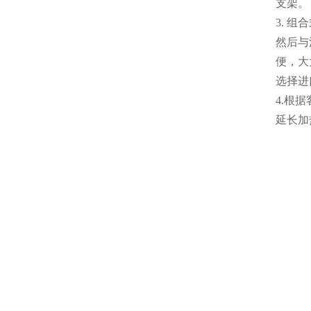
支架。
3. 
然后与
便，大
选择进
4.根
延长加