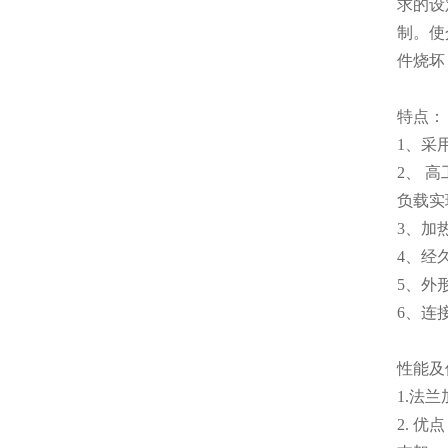
求的设
制。使
件烧坏
特点：
1、采
2、 
负载实
3、加
4、经
5、外
6、连
性能
1.法
2. 