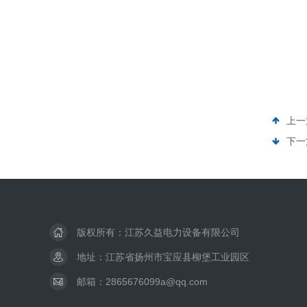
上一
下一
版权所有：江苏久益电力设备有限公司
地址：江苏省扬州市宝应县柳堡工业园区
邮箱：2865676099a@qq.com