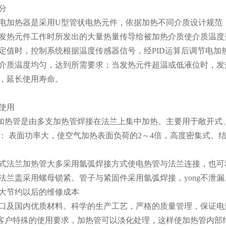
分
电加热器是采用U型管状电热元件，依据加热不同介质设计规范
发热元件工作时所发出的大量热量传导给被加热介质使介质温度
定值时，控制系统根据温度传感器信号，经PID运算后调节电
介质温度均匀，达到所需要求；当发热元件超温或低液位时，发
，延长使用寿命。
及使用
兰加热管是由多支加热管焊接在法兰上集中加热。主要用于敞开
优点： 表面功率大，使空气加热表面负荷的2～4倍，高度密集式
组合式法兰加热管大多采用氩弧焊接方式使电热管与法兰连接，也
法兰盖采用螺母锁紧。管子与紧固件采用氩弧焊接，yong不泄
大节约以后的维修成本
口及国内优质材料。科学的生产工艺，严格的质量管理，保证电
据客户特殊的使用要求，加热管可以淡化处理，这样使加热管内部