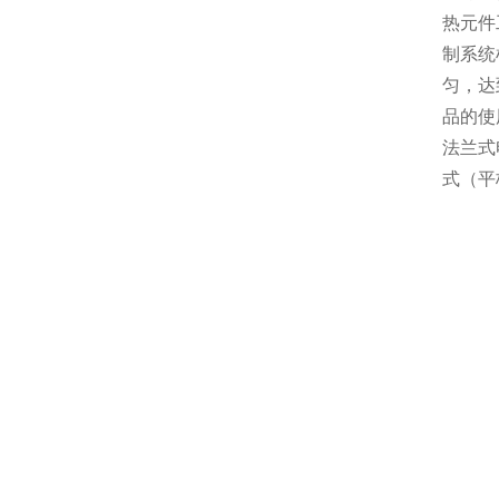
热元件
制系统
匀，达
品的使
法兰式
式（平