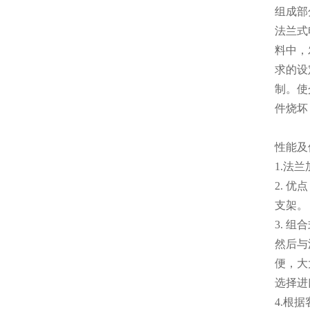
组成部
法兰式
料中，
求的设
制。使
件烧坏
性能
1.法
2. 
支架。
3. 
然后与
便，大
选择进
4.根